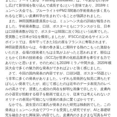
ました。テーマである「Pushing Boundaries」は、｢今あるものを押
し広げて新領域を取り込んで成長する｣という意味であり、2018年ミ
ュンヘン大会でも、ブルーライトやPM2.5関連の学術発表が多く見ら
れるなど新しい皮膚科学が生まれていることが強調されました。
また、神田国際副委員長からは、ミュンヘン大会の詳細が報告され
ました。学術発表数は、口頭、ポスターともにフランスが１位、日本
は口頭発表数が2位で、ポスターは韓国に次ぐ3位という結果でした。
受賞数こそ日本が1位を獲得しましたが、IFSCCの定めるサイエンス
ポイントでは、長年守ってきた1位の座をフランスに奪取されます。
神田副委員長からは、今後の巻き返しに期待する熱のこもった激励を
いただき、会場の技術者たちは士気が上がったと思われます。順位は
ともかく日本の技術者会（SCCJ)が世界の化粧品業界を牽引する力で
ありたいと思います。そのためにも2019年ミラノ中間大会、2020年横
浜大会で多くの魅力的な発表ができればよいと強く感じました。
さて、今回の国内発表の内容ですが、口頭14題、ポスター55題とい
う非常に多くの発表がありました。いずれも前衛的な知見に満ちたす
ばらしい発表でしたが、総じて感じたのは近年のデータ表現力のレベ
ルの高さです。浸透した成分の局在を鮮明な画像で示したり、皮膚内
の小器官が拍動する様子を動画で捉えたり、従来では考えられないク
オリティの表現が可能になり技術の進歩に驚くばかりです。
なかでも、資生堂の江連氏が発表された研究は独創的でした。この
発表はミュンヘン大会でアワードを受賞した研究ですが、AIと基礎研
究を融合させた興味深い内容でした。皮膚内のさまざまな写真をAIで