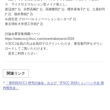
ス マイクロエマルション型メイク落とし」
渡辺啓(* 1)、目野高嗣(* 1)、高橋繫郎(* 1)、櫻井菜海子(* 1)、土屋好司
(* 2)、酒井秀樹(* 2)
㈱資生堂 グローバルイノベーションセンター(* 1)
東京理科大学理工学部(* 2)
討論会要旨集掲載ページ
https://www.sccj-ifscc.com/event/abstracts/2019
※SCCJ会員の方は会員IDでログインいただき、要旨集PDFをダウン
ロードしてご覧いただけます。
是非ご利用ください。
関連リンク
「第83回SCCJ 研究討論会」および「IFSCC 2018ミュンヘン大会 国
内報告会」