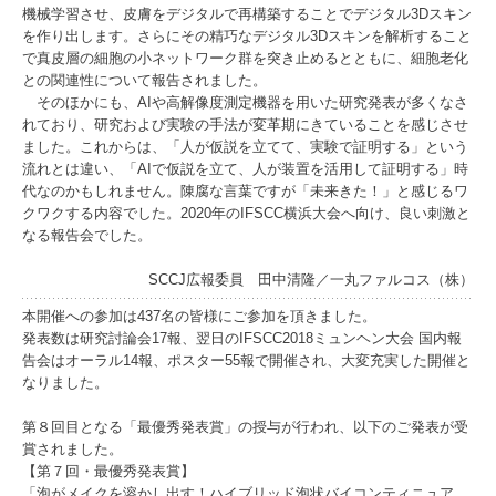
機械学習させ、皮膚をデジタルで再構築することでデジタル3Dスキン
を作り出します。さらにその精巧なデジタル3Dスキンを解析すること
で真皮層の細胞の小ネットワーク群を突き止めるとともに、細胞老化
との関連性について報告されました。
そのほかにも、AIや高解像度測定機器を用いた研究発表が多くなさ
れており、研究および実験の手法が変革期にきていることを感じさせ
ました。これからは、「人が仮説を立てて、実験で証明する」という
流れとは違い、「AIで仮説を立て、人が装置を活用して証明する」時
代なのかもしれません。陳腐な言葉ですが「未来きた！」と感じるワ
クワクする内容でした。2020年のIFSCC横浜大会へ向け、良い刺激と
なる報告会でした。
SCCJ広報委員 田中清隆／一丸ファルコス（株）
本開催への参加は437名の皆様にご参加を頂きました。
発表数は研究討論会17報、翌日のIFSCC2018ミュンヘン大会 国内報
告会はオーラル14報、ポスター55報で開催され、大変充実した開催と
なりました。
第８回目となる「最優秀発表賞」の授与が行われ、以下のご発表が受
賞されました。
【第７回・最優秀発表賞】
「泡がメイクを溶かし出す！ハイブリッド泡状バイコンティニュア