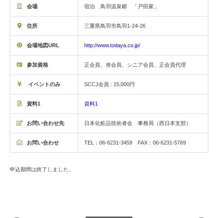
会場
宿泊 鳥羽温泉郷 「戸田家」
住所
三重県鳥羽市鳥羽1-24-26
会場地図URL
http://www.todaya.co.jp/
参加資格
正会員、准会員、シニア会員、正会員代理
イベントのみ
SCCJ会員 : 15,000円
資料1
資料1
お問い合わせ先
日本化粧品技術者会 事務局（西日本支部）
お問い合わせ
TEL：06-6231-3459 FAX：06-6231-5769
申込期間は終了しました。