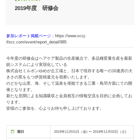
2019年度 研修会
参加レポート掲載ページ
：https://www.sccj-
ifscc.com/event/report_detail/985
今年度の研修会はヘアケア製品の生産拠点で、多品種変量生産を最新
鋭システムにより実現化している
株式会社ミルボンゆめが丘工場と、日本で現存する唯一の16連房の大
きさの窯をもつ伊賀焼釜元を視察いたします。
のどかな山里、海、そして温泉を堪能できる三重・鳥羽方面にての開
催となります。
新たな見聞による知識吸収と会員相互の情報交流を目的に企画してお
ります。
皆様のご参加を、心よりお待ち申し上げております。
期日
2019年11月01日（金) 〜 2019年11月02日（土)