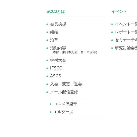
SCCJとは
イベント
会長挨拶
イベント一
組織
レポート一
沿革
セミナーテ
活動内容
研究討論会
（本部・東日本支部・西日本支部）
学術大会
IFSCC
ASCS
⼊会・変更・退会
メール配信登録
コスメ倶楽部
エルダーズ