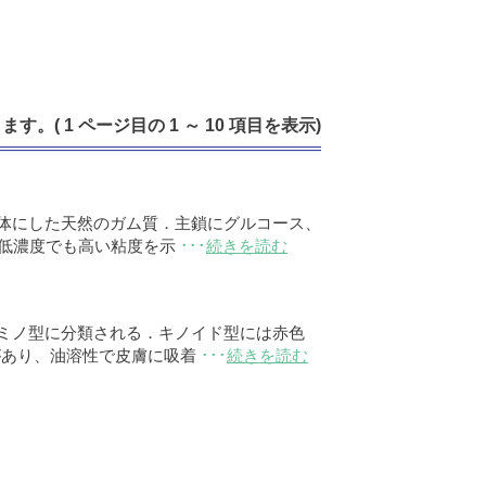
す。( 1 ページ目の 1 ～ 10 項目を表示)
体にした天然のガム質．主鎖にグルコース、
．低濃度でも高い粘度を示
･･･
続きを読む
ミノ型に分類される．キノイド型には赤色
どがあり、油溶性で皮膚に吸着
･･･
続きを読む