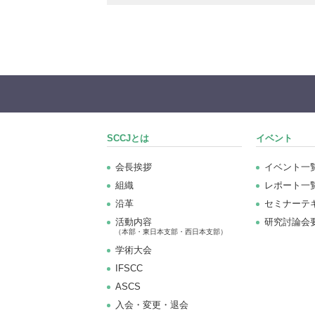
SCCJとは
イベント
会長挨拶
イベント一
組織
レポート一
沿革
セミナーテ
活動内容
研究討論会
（本部・東日本支部・西日本支部）
学術大会
IFSCC
ASCS
⼊会・変更・退会