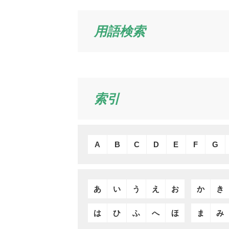
用語検索
索引
A
B
C
D
E
F
G
あ
い
う
え
お
か
き
は
ひ
ふ
へ
ほ
ま
み