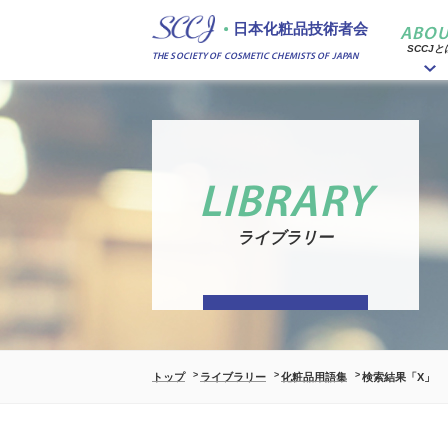
日本化粧品技術者会
ABOU
SCCJと
THE SOCIETY OF COSMETIC CHEMISTS OF JAPAN
LIBRARY
ライブラリー
トップ
ライブラリー
化粧品用語集
検索結果「X」