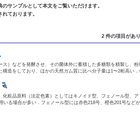
典のサンプルとして本文をご覧いただけます。
されております。
2 件の項目がありま
ース）などを発酵させ、その菌体外に蓄積した多糖類を精製し、粉
た構造をしており、ほかの天然ガム質に比べ分子量は1〜2桁高い
、化粧品原料（法定色素）としてはキノイド型、フェノール型、ア
て用いる場合が多い．フェノール型には赤色218号、橙色201号な