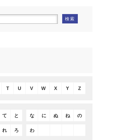
検索
T
U
V
W
X
Y
Z
て
と
な
に
ぬ
ね
の
れ
ろ
わ