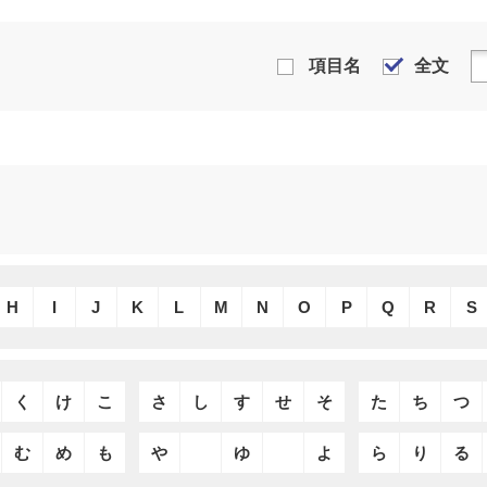
項目名
全文
H
I
J
K
L
M
N
O
P
Q
R
S
く
け
こ
さ
し
す
せ
そ
た
ち
つ
む
め
も
や
ゆ
よ
ら
り
る