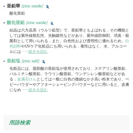
亜鉛華
[zinc oxide]
酸化亜鉛
酸化亜鉛
[zinc oxide]
結晶は六方晶系（ウルツ鉱型）で、亜鉛華ともよばれる．その機能と
しては紫外線散乱性、光触媒性などがあり、紫外線防御剤、消臭・殺
菌剤として用いられる．また、白色性および透明性に優れるため、
白
色顔料
やUVケア化粧品にも用いられる．毒性はなく、水、アルコー
ルには
･･･
続きを読む
亜鉛塩
[zinc salt]
化粧品には、脂肪酸の亜鉛塩が使用されており、ステアリン酸亜鉛、
パルミチン酸亜鉛、ラウリン酸亜鉛、ウンデシレン酸亜鉛などがあ
る．
金属石けん
としては一般に白色の微細なかさ高い粉末であり、ベ
ビーパウダーやアフターシェービングパウダーなどに用いると、皮膚
になめ
･･･
続きを読む
用語検索