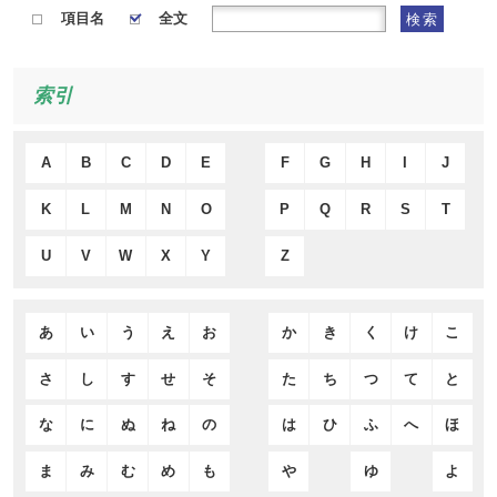
項目名
全文
検索
索引
A
B
C
D
E
F
G
H
I
J
K
L
M
N
O
P
Q
R
S
T
U
V
W
X
Y
Z
あ
い
う
え
お
か
き
く
け
こ
さ
し
す
せ
そ
た
ち
つ
て
と
な
に
ぬ
ね
の
は
ひ
ふ
へ
ほ
ま
み
む
め
も
や
ゆ
よ