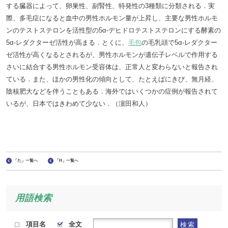
する臓器によって、卵巣性、副腎性、特発性の3種類に分類される．実
際、多毛症になると血中の男性ホルモン量が上昇し、主要な男性ホルモ
ンのテストステロンを活性型の5α-デヒドロテストステロンにする酵素の
5α-レダクターゼ活性が高まる．とくに、
毛包
の毛乳頭で5α-レダクター
ゼ活性が高くなるとされるが、男性ホルモンが遺伝子レベルで作用する
さいに結合する男性ホルモン受容体は、正常人と変わらないと報告され
ている．また、ほかの男性化の傾向として、たとえばにきび、無月経、
陰核肥大などを伴うこともある．海外ではいくつかの症例が報告されて
いるが、日本ではきわめて少ない．（濵田和人）
「た」一覧へ
「H」一覧へ
用語検索
項目名
全文
検索