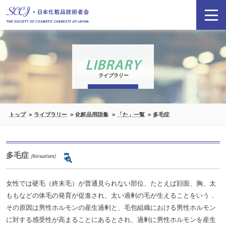
LIBRARY
ライブラリー
トップ
ライブラリー
化粧品用語集
「た」一覧
多毛症
多毛症
[hirsutism]
女性では硬毛（終末毛）が普通見られない部位、たとえば顔面、胸、太
ももなどの体毛の発育が促進され、太い過剰の毛が生えることをいう．
その原因は男性ホルモンの産生過剰と、毛包組織における男性ホルモン
に対する感受性が高まることにあるとされ、過剰に男性ホルモンを産生