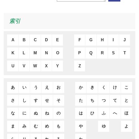
索引
A
B
C
D
E
F
G
H
I
J
K
L
M
N
O
P
Q
R
S
T
U
V
W
X
Y
Z
あ
い
う
え
お
か
き
く
け
こ
さ
し
す
せ
そ
た
ち
つ
て
と
な
に
ぬ
ね
の
は
ひ
ふ
へ
ほ
ま
み
む
め
も
や
ゆ
よ