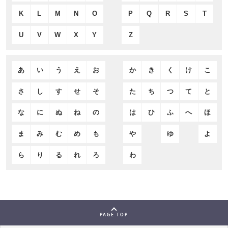
K
L
M
N
O
P
Q
R
S
T
U
V
W
X
Y
Z
あ
い
う
え
お
か
き
く
け
こ
さ
し
す
せ
そ
た
ち
つ
て
と
な
に
ぬ
ね
の
は
ひ
ふ
へ
ほ
ま
み
む
め
も
や
ゆ
よ
ら
り
る
れ
ろ
わ
PAGE TOP