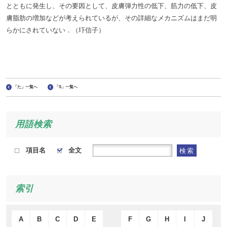
とともに発生し、その要因として、皮膚弾力性の低下、筋力の低下、皮
膚脂肪の増加などが考えられているが、その詳細なメカニズムはまだ明
らかにされていない．（圷信子）
「た」一覧へ
「S」一覧へ
用語検索
項目名
全文
検索
索引
A
B
C
D
E
F
G
H
I
J