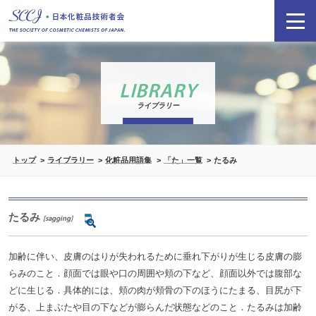
LIBRARY
ライブラリー
トップ
ライブラリー
化粧品用語集
「た」一覧
たるみ
たるみ
[sagging]
加齢に伴い、皮膚のはりが失われるために垂れ下がりが生じる皮膚の膨
らみのこと．顔面では眼や口の周囲や頬の下など、顔面以外では腹部な
どに生じる．具体的には、頬の肉が頬骨の下のほうにたまる、目尻が下
がる、上まぶたや目の下などが膨らんだ状態などのこと．たるみは加齢