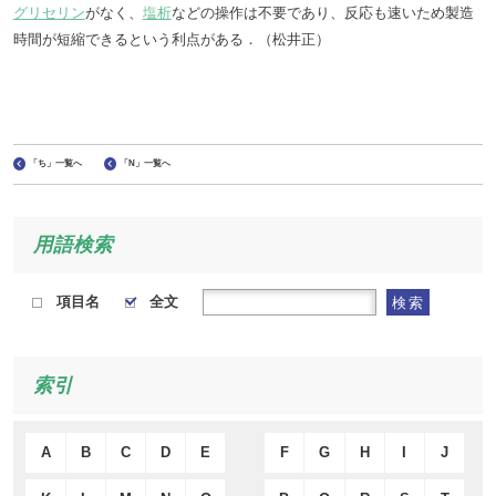
グリセリン
がなく、
塩析
などの操作は不要であり、反応も速いため製造
時間が短縮できるという利点がある．（松井正）
「ち」一覧へ
「N」一覧へ
用語検索
項目名
全文
検索
索引
A
B
C
D
E
F
G
H
I
J