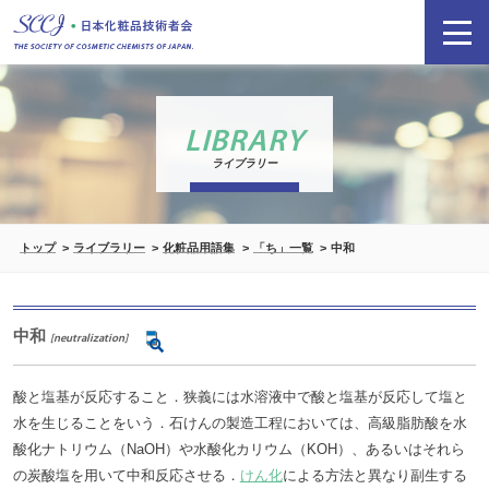
LIBRARY
ライブラリー
トップ
ライブラリー
化粧品用語集
「ち」一覧
中和
中和
[neutralization]
酸と塩基が反応すること．狭義には水溶液中で酸と塩基が反応して塩と
水を生じることをいう．石けんの製造工程においては、高級脂肪酸を水
酸化ナトリウム（NaOH）や水酸化カリウム（KOH）、あるいはそれら
の炭酸塩を用いて中和反応させる．
けん化
による方法と異なり副生する