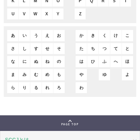
K
L
M
N
O
P
Q
R
S
T
U
V
W
X
Y
Z
あ
い
う
え
お
か
き
く
け
こ
さ
し
す
せ
そ
た
ち
つ
て
と
な
に
ぬ
ね
の
は
ひ
ふ
へ
ほ
ま
み
む
め
も
や
ゆ
よ
ら
り
る
れ
ろ
わ
PAGE TOP
SCCJとは