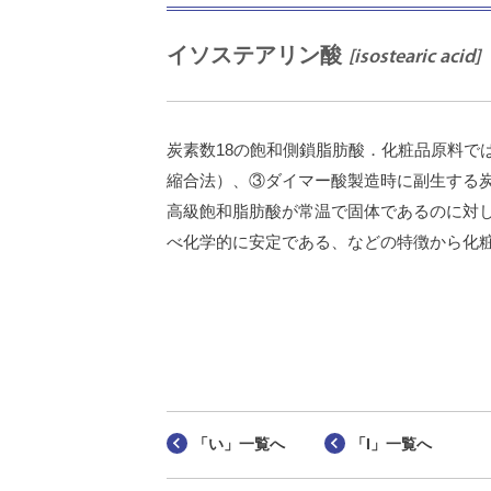
イソステアリン酸
[isostearic acid]
炭素数18の飽和側鎖脂肪酸．化粧品原料で
縮合法）、③ダイマー酸製造時に副生する炭
高級飽和脂肪酸が常温で固体であるのに対
べ化学的に安定である、などの特徴から化
「い」一覧へ
「I」一覧へ