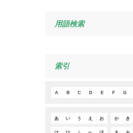
用語検索
索引
A
B
C
D
E
F
G
あ
い
う
え
お
か
き
は
ひ
ふ
へ
ほ
ま
み