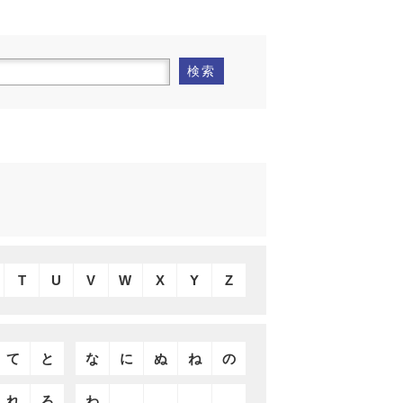
検索
T
U
V
W
X
Y
Z
て
と
な
に
ぬ
ね
の
れ
ろ
わ