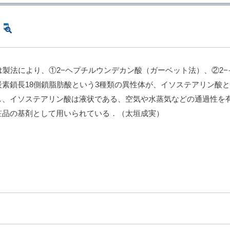
は製法により、①2−ヘプチルウンデカン酸（ガーベット法）、②2
素鎖長18側鎖脂肪酸という3種類の異性体が、イソステアリン酸
し、イソステアリン酸は液状である、空気や水蒸気などの通過性を
粧品の基剤として用いられている．（太垣成実）