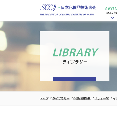
日本化粧品技術者会
ABOU
SCCJと
THE SOCIETY OF COSMETIC CHEMISTS OF JAPAN
LIBRARY
ライブラリー
トップ
ライブラリー
化粧品用語集
「い」一覧
イ