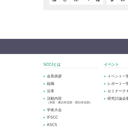
SCCJとは
イベント
会長挨拶
イベント一
組織
レポート一
沿革
セミナーテ
活動内容
研究討論会
（本部・東日本支部・西日本支部）
学術大会
IFSCC
ASCS