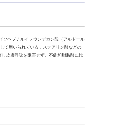
−イソヘプチルイソウンデカン酸（アルドール
として用いられている．ステアリン酸などの
有し皮膚呼吸を阻害せず、不飽和脂肪酸に比