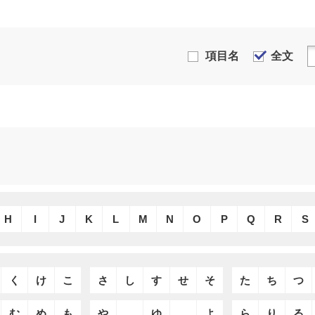
項目名
全文
H
I
J
K
L
M
N
O
P
Q
R
S
く
け
こ
さ
し
す
せ
そ
た
ち
つ
む
め
も
や
ゆ
よ
ら
り
る