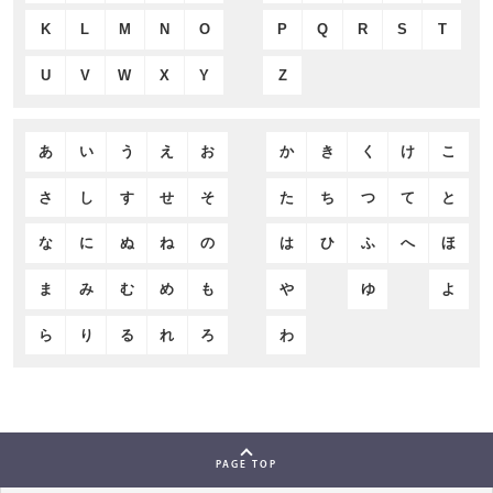
K
L
M
N
O
P
Q
R
S
T
U
V
W
X
Y
Z
あ
い
う
え
お
か
き
く
け
こ
さ
し
す
せ
そ
た
ち
つ
て
と
な
に
ぬ
ね
の
は
ひ
ふ
へ
ほ
ま
み
む
め
も
や
ゆ
よ
ら
り
る
れ
ろ
わ
PAGE TOP