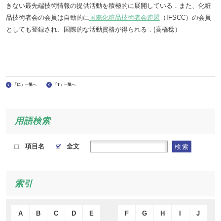
きない最先端技術情報の提供活動を積極的に展開している．また、化粧
品技術者会の会員は自動的に
国際化粧品技術者会連盟
（IFSCC）の会員
としても登録され、国際的な活動資格が得られる．(高橋稔）
「に」一覧へ
「T」一覧へ
用語検索
項目名
全文
検索
索引
A
B
C
D
E
F
G
H
I
J