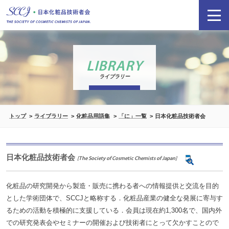
LIBRARY
ライブラリー
トップ
ライブラリー
化粧品用語集
「に」一覧
日本化粧品技術者会
日本化粧品技術者会
[The Society of Cosmetic Chemists of Japan]
化粧品の研究開発から製造・販売に携わる者への情報提供と交流を目的
とした学術団体で、SCCJと略称する．化粧品産業の健全な発展に寄与す
るための活動を積極的に支援している．会員は現在約1,300名で、国内外
での研究発表会やセミナーの開催および技術者にとって欠かすことので