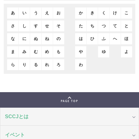
あ
い
う
え
お
か
き
く
け
こ
さ
し
す
せ
そ
た
ち
つ
て
と
な
に
ぬ
ね
の
は
ひ
ふ
へ
ほ
ま
み
む
め
も
や
ゆ
よ
ら
り
る
れ
ろ
わ
PAGE TOP
SCCJとは
イベント