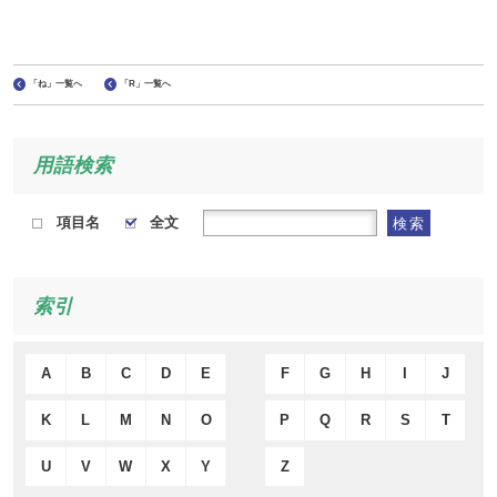
「ね」一覧へ
「R」一覧へ
用語検索
項目名
全文
検索
索引
A
B
C
D
E
F
G
H
I
J
K
L
M
N
O
P
Q
R
S
T
U
V
W
X
Y
Z