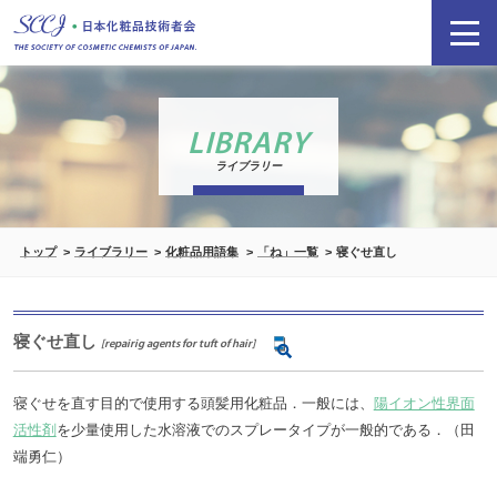
LIBRARY
ライブラリー
トップ
ライブラリー
化粧品用語集
「ね」一覧
寝ぐせ直し
寝ぐせ直し
[repairig agents for tuft of hair]
寝ぐせを直す目的で使用する頭髪用化粧品．一般には、
陽イオン性界面
活性剤
を少量使用した水溶液でのスプレータイプが一般的である．（田
端勇仁）