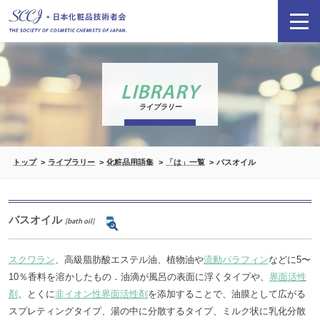
LIBRARY
ライブラリー
トップ
ライブラリー
化粧品用語集
「は」一覧
バスオイル
バスオイル
[bath oil]
スクワラン
、高級脂肪酸エステル油、植物油や
流動パラフィン
などに5〜
10％香料を溶かしたもの．油滴が風呂の表面に浮くタイプや、
界面活性
剤
、とくに
非イオン性界面活性剤
を添加することで、油膜として広がる
スプレティングタイプ、湯の中に分散するタイプ、ミルク状に乳化分散