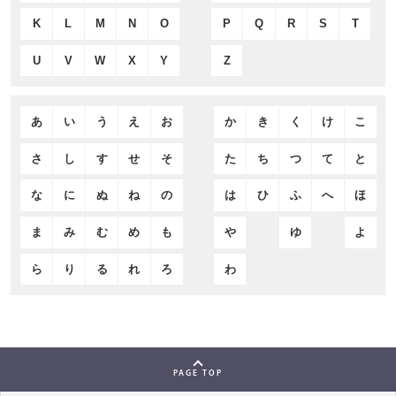
K
L
M
N
O
P
Q
R
S
T
U
V
W
X
Y
Z
あ
い
う
え
お
か
き
く
け
こ
さ
し
す
せ
そ
た
ち
つ
て
と
な
に
ぬ
ね
の
は
ひ
ふ
へ
ほ
ま
み
む
め
も
や
ゆ
よ
ら
り
る
れ
ろ
わ
PAGE TOP