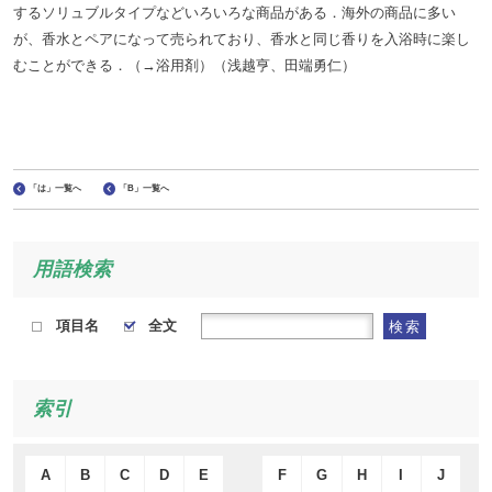
するソリュブルタイプなどいろいろな商品がある．海外の商品に多い
が、香水とペアになって売られており、香水と同じ香りを入浴時に楽し
むことができる．（→浴用剤）（浅越亨、田端勇仁）
「は」一覧へ
「B」一覧へ
用語検索
項目名
全文
検索
索引
A
B
C
D
E
F
G
H
I
J