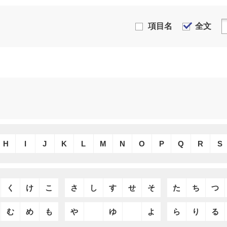
項目名
全文
H
I
J
K
L
M
N
O
P
Q
R
S
く
け
こ
さ
し
す
せ
そ
た
ち
つ
む
め
も
や
ゆ
よ
ら
り
る