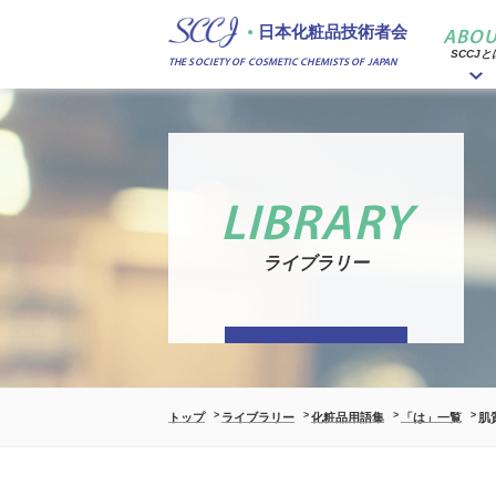
日本化粧品技術者会
ABOU
SCCJと
THE SOCIETY OF COSMETIC CHEMISTS OF JAPAN
LIBRARY
ライブラリー
トップ
ライブラリー
化粧品用語集
「は」一覧
肌