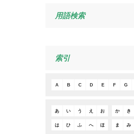
用語検索
索引
A
B
C
D
E
F
G
あ
い
う
え
お
か
き
は
ひ
ふ
へ
ほ
ま
み