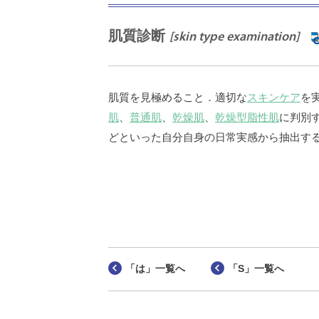
肌質診断
[skin type examination]
肌質を見極めること．適切な
スキンケア
を
肌
、
普通肌
、
乾燥肌
、
乾燥型脂性肌
に判別
どといった自分自身の日常実感から抽出す
「は」一覧へ
「S」一覧へ