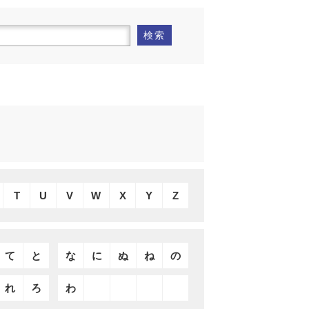
検索
T
U
V
W
X
Y
Z
て
と
な
に
ぬ
ね
の
れ
ろ
わ