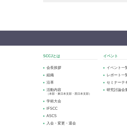
SCCJとは
イベント
会長挨拶
イベント一
組織
レポート一
沿革
セミナーテ
活動内容
研究討論会
（本部・東日本支部・西日本支部）
学術大会
IFSCC
ASCS
⼊会・変更・退会