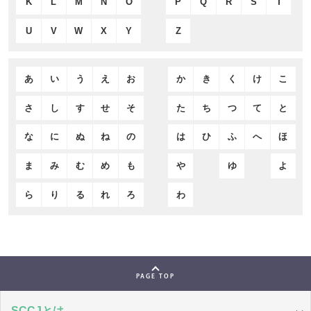
K
L
M
N
O
P
Q
R
S
T
U
V
W
X
Y
Z
あ
い
う
え
お
か
き
く
け
こ
さ
し
す
せ
そ
た
ち
つ
て
と
な
に
ぬ
ね
の
は
ひ
ふ
へ
ほ
ま
み
む
め
も
や
ゆ
よ
ら
り
る
れ
ろ
わ
PAGE TOP
SCCJとは