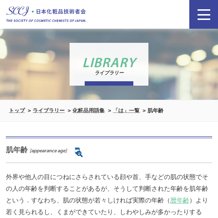
LIBRARY
ライブラリー
トップ
ライブラリー
化粧品用語集
「は」一覧
肌年齢
肌年齢
[appearance age]
外界や他人の目につねにさらされている顔や首、手などの肌の状態でそ
の人の年齢を判断することがあるが、そうして判断された年齢を肌年齢
という．すなわち、肌の状態が若々しければ実際の年齢（
暦年齢
）より
若く見られるし、くまができていたり、しわやしみが多かったりする