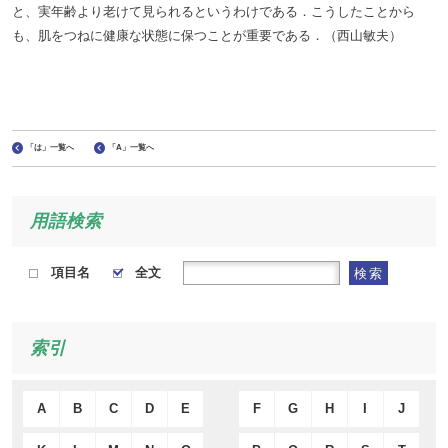
と、実年齢より老けて見られるというわけである．こうしたことから
も、肌をつねに健康な状態に保つことが重要である．（西山敏夫）
「は」一覧へ
「A」一覧へ
用語検索
項目名
全文
検索
索引
A
B
C
D
E
F
G
H
I
J