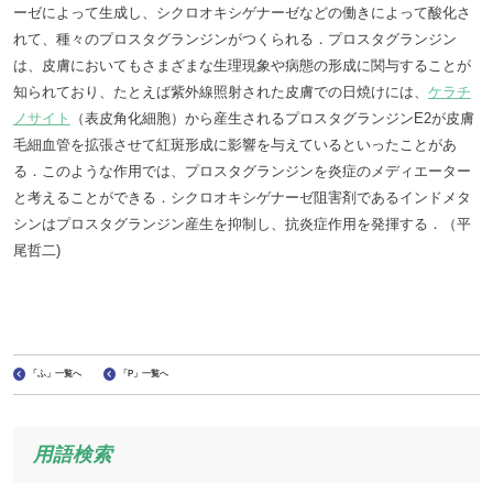
ーゼによって生成し、シクロオキシゲナーゼなどの働きによって酸化さ
れて、種々のプロスタグランジンがつくられる．プロスタグランジン
は、皮膚においてもさまざまな生理現象や病態の形成に関与することが
知られており、たとえば紫外線照射された皮膚での日焼けには、
ケラチ
ノサイト
（表皮角化細胞）から産生されるプロスタグランジンE2が皮膚
毛細血管を拡張させて紅斑形成に影響を与えているといったことがあ
る．このような作用では、プロスタグランジンを炎症のメディエーター
と考えることができる．シクロオキシゲナーゼ阻害剤であるインドメタ
シンはプロスタグランジン産生を抑制し、抗炎症作用を発揮する．（平
尾哲二)
「ふ」一覧へ
「P」一覧へ
用語検索