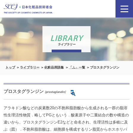
LIBRARY
ライブラリー
トップ
ライブラリー
化粧品用語集
「ふ」一覧
プロスタグランジン
プロスタグランジン
[prostaglandin]
アラキドン酸などの炭素数20の不飽和脂肪酸から生成される一群の脂溶
性生理活性物質．略してPGともいう．酸素原子や二重結合の数や構造の
違いから、プロスタグランジンE2などと命名され、生理活性は多岐に及
ぶ（図）．不飽和脂肪酸は、細胞膜を構成するリン脂質からホスホリパ