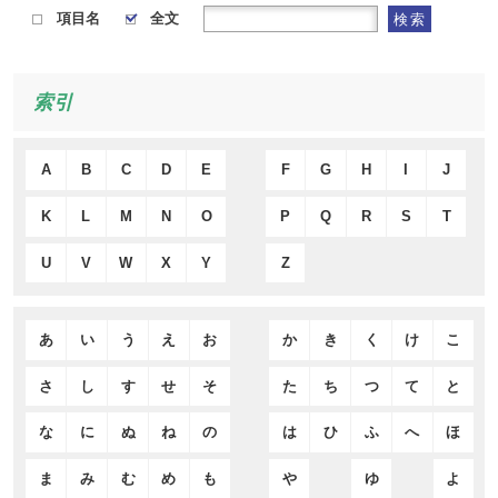
項目名
全文
検索
索引
A
B
C
D
E
F
G
H
I
J
K
L
M
N
O
P
Q
R
S
T
U
V
W
X
Y
Z
あ
い
う
え
お
か
き
く
け
こ
さ
し
す
せ
そ
た
ち
つ
て
と
な
に
ぬ
ね
の
は
ひ
ふ
へ
ほ
ま
み
む
め
も
や
ゆ
よ