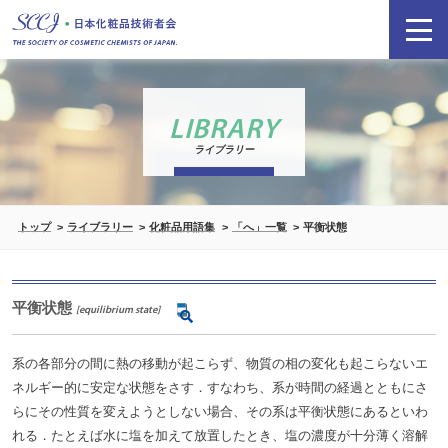
LIBRARY
ライブラリー
トップ
ライブラリー
化粧品用語集
「へ」一覧
平衡状態
平衡状態
[equilibrium state]
系の各部分の間に熱の移動が起こらず、物質の相の変化も起こらないエ
ネルギー的に安定な状態をさす．すなわち、系が時間の経過とともにさ
らにその性質を変えようとしない場合、その系は平衡状態にあるといわ
れる．たとえば水に塩を加えて放置したとき、塩の濃度が十分薄く溶解