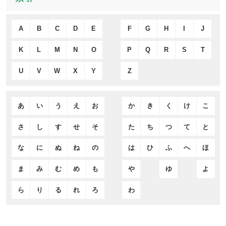
A
B
C
D
E
F
G
H
I
J
K
L
M
N
O
P
Q
R
S
T
U
V
W
X
Y
Z
あ
い
う
え
お
か
き
く
け
こ
さ
し
す
せ
そ
た
ち
つ
て
と
な
に
ぬ
ね
の
は
ひ
ふ
へ
ほ
ま
み
む
め
も
や
ゆ
よ
ら
り
る
れ
ろ
わ