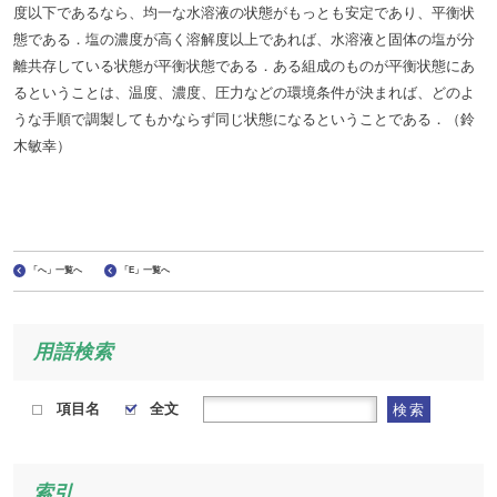
度以下であるなら、均一な水溶液の状態がもっとも安定であり、平衡状
態である．塩の濃度が高く溶解度以上であれば、水溶液と固体の塩が分
離共存している状態が平衡状態である．ある組成のものが平衡状態にあ
るということは、温度、濃度、圧力などの環境条件が決まれば、どのよ
うな手順で調製してもかならず同じ状態になるということである．（鈴
木敏幸）
「へ」一覧へ
「E」一覧へ
用語検索
項目名
全文
検索
索引