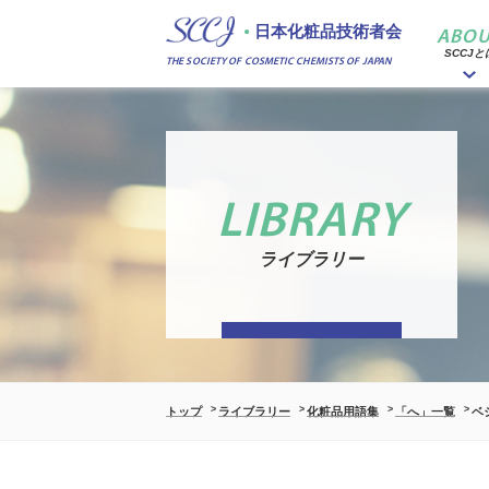
日本化粧品技術者会
ABOU
SCCJと
THE SOCIETY OF COSMETIC CHEMISTS OF JAPAN
LIBRARY
ライブラリー
トップ
ライブラリー
化粧品用語集
「へ」一覧
ベ