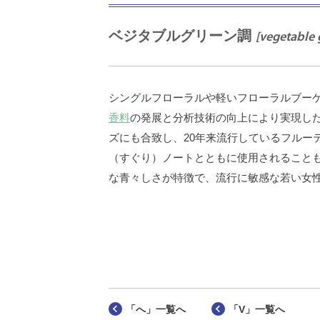
ベジタブルグリーン調
[vegetable 
シングルフローラルや軽いフローラルブー
香料
の発展と分析技術の向上により実現し
ズにも合致し、20年来流行しているフルー
（すぐり）ノートとともに使用されることも
な青々しさが特徴で、流行に敏感な若い女
「へ」一覧へ
「V」一覧へ