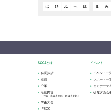
は
ひ
ふ
へ
ほ
ま
み
SCCJとは
イベント
会長挨拶
イベント一
組織
レポート一
沿革
セミナーテ
活動内容
研究討論会
（本部・東日本支部・西日本支部）
学術大会
IFSCC