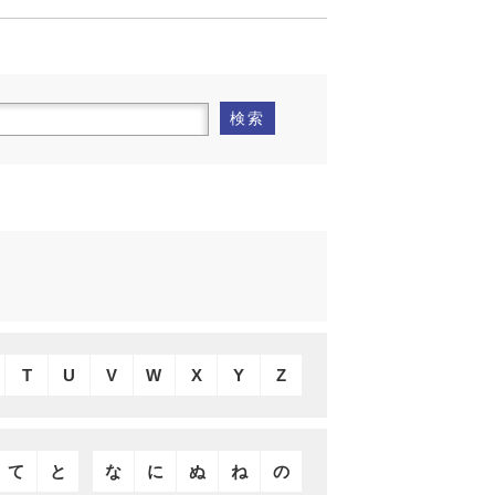
検索
T
U
V
W
X
Y
Z
て
と
な
に
ぬ
ね
の