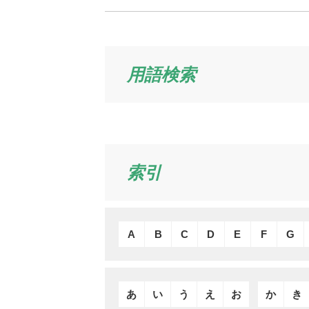
用語検索
索引
A
B
C
D
E
F
G
あ
い
う
え
お
か
き