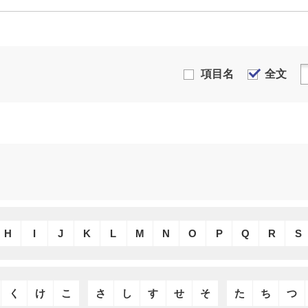
項目名
全文
H
I
J
K
L
M
N
O
P
Q
R
S
く
け
こ
さ
し
す
せ
そ
た
ち
つ