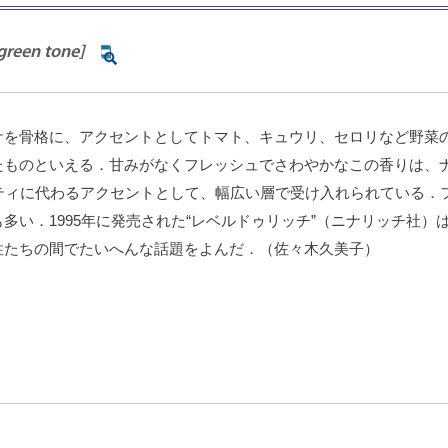
green tone]
ケを骨格に、アクセントとしてトマト、キュウリ、セロリなど野菜
たものといえる．甘みがなくフレッシュでさわやかなこの香りは、
ティに代わるアクセントとして、幅広い層で受け入れられている．
多い．1995年に発売された“レベルドゥリッチ”（ニナリッチ社
性たちの間でたいへんな話題をよんだ．（佐々木久美子）