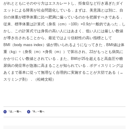
がれとともにそのやり方はエスカレートし、拒食症など行き過ぎたダイ
エットによる障害が社会問題化している．まずは、美意識とは別に、自
分の体重が標準体重に比べ肥満に偏っているのかを把握すべきである．
従来、標準体重は計算式（身長（cm）−100）×0.9が一般的であった．し
かし、この計算式では身長の高い人にはあまく、低い人には厳しい数値
が導き出されることから、最近ではより信頼性の高い指標として
BMI（body mass index）値が用いられるようになってきた．BMI値は体
重（kg）÷（身長（m）×身長（m））で算出され、22がもっとも病気に
かかりにくい数値とされている．また、BMIが25を超えると高血圧や糖
尿病の発症率が急激に高まることが知られている．ボディスリミングは
あくまで基本に従って無理なく合理的に実施することが大切である（→
スリミング剤）．（松崎文昭）
「ほ」一覧へ
「B」一覧へ