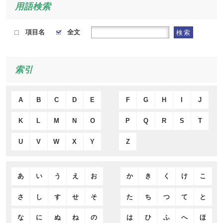
用語検索
項目名
全文
検索
索引
A
B
C
D
E
F
G
H
I
J
K
L
M
N
O
P
Q
R
S
T
U
V
W
X
Y
Z
あ
い
う
え
お
か
き
く
け
こ
さ
し
す
せ
そ
た
ち
つ
て
と
な
に
ぬ
ね
の
は
ひ
ふ
へ
ほ