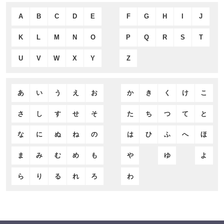
A
B
C
D
E
F
G
H
I
J
K
L
M
N
O
P
Q
R
S
T
U
V
W
X
Y
Z
あ
い
う
え
お
か
き
く
け
こ
さ
し
す
せ
そ
た
ち
つ
て
と
な
に
ぬ
ね
の
は
ひ
ふ
へ
ほ
ま
み
む
め
も
や
ゆ
よ
ら
り
る
れ
ろ
わ