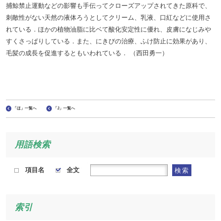
捕鯨禁止運動などの影響も手伝ってクローズアップされてきた原科で、
刺敵性がない天然の液体ろうとしてクリーム、乳液、口紅などに使用さ
れている．ほかの植物油脂に比ベて酸化安定性に優れ、皮膚になじみや
すくさっぱりしている．また、にきびの治療、ふけ防止に効果があり、
毛髪の成長を促進するともいわれている． （西田勇一）
「ほ」一覧へ
「J」一覧へ
用語検索
項目名
全文
検索
索引