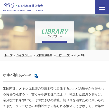
LIBRARY
ライブラリー
トップ
ライブラリー
化粧品用語集
「ほ」一覧
ホホバ油
ホホバ油
[jojoba oil]
米国南部、メキシコ北部の乾燥地帯に自生するホホバの種子から得られ
る黄色の液体ろう．古くから原地住民により、乾燥した皮膚を和らげ、
余分な汚れを除いてふけやにきびの防止、切り傷を治すために用いられ
てきた．クジラなどの動物以外から得られる液体ろうは珍しく、近年の