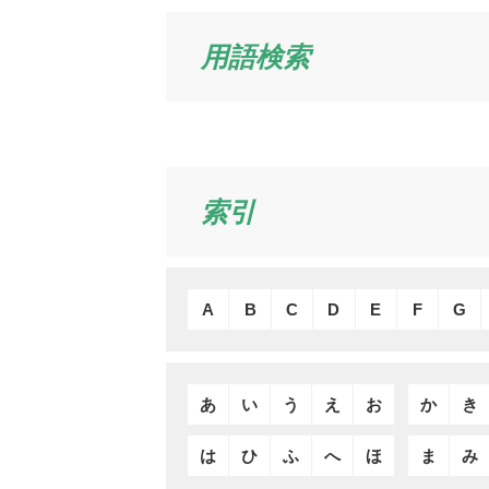
用語検索
索引
A
B
C
D
E
F
G
あ
い
う
え
お
か
き
は
ひ
ふ
へ
ほ
ま
み