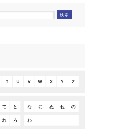
検索
T
U
V
W
X
Y
Z
て
と
な
に
ぬ
ね
の
れ
ろ
わ