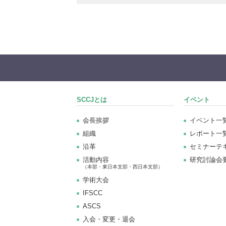
SCCJとは
イベント
会長挨拶
イベント一
組織
レポート一
沿革
セミナーテ
活動内容
研究討論会
（本部・東日本支部・西日本支部）
学術大会
IFSCC
ASCS
⼊会・変更・退会