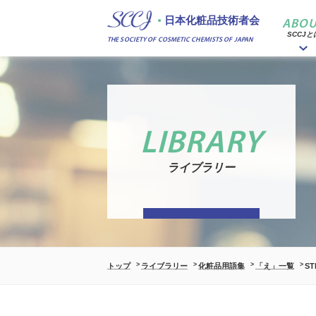
日本化粧品技術者会
ABOU
SCCJと
THE SOCIETY OF COSMETIC CHEMISTS OF JAPAN
LIBRARY
ライブラリー
トップ
ライブラリー
化粧品用語集
「え」一覧
ST