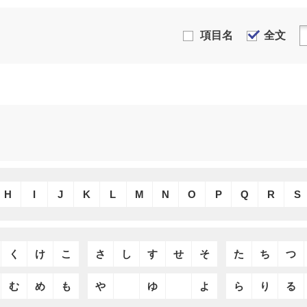
項目名
全文
H
I
J
K
L
M
N
O
P
Q
R
S
く
け
こ
さ
し
す
せ
そ
た
ち
つ
む
め
も
や
ゆ
よ
ら
り
る