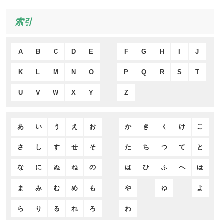
索引
A
B
C
D
E
F
G
H
I
J
K
L
M
N
O
P
Q
R
S
T
U
V
W
X
Y
Z
あ
い
う
え
お
か
き
く
け
こ
さ
し
す
せ
そ
た
ち
つ
て
と
な
に
ぬ
ね
の
は
ひ
ふ
へ
ほ
ま
み
む
め
も
や
ゆ
よ
ら
り
る
れ
ろ
わ