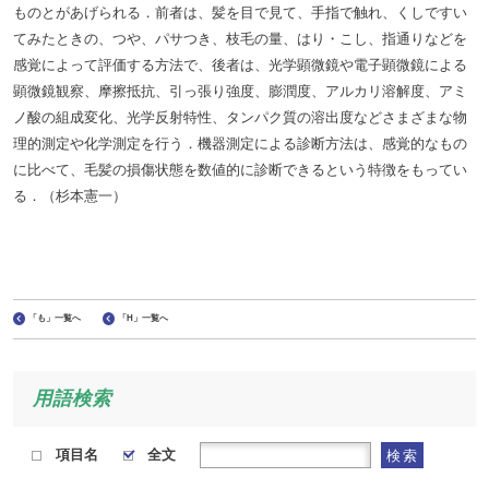
ものとがあげられる．前者は、髪を目で見て、手指で触れ、くしですい
てみたときの、つや、パサつき、枝毛の量、はり・こし、指通りなどを
感覚によって評価する方法で、後者は、光学顕微鏡や電子顕微鏡による
顕微鏡観察、摩擦抵抗、引っ張り強度、膨潤度、アルカリ溶解度、アミ
ノ酸の組成変化、光学反射特性、タンパク質の溶出度などさまざまな物
理的測定や化学測定を行う．機器測定による診断方法は、感覚的なもの
に比べて、毛髪の損傷状態を数値的に診断できるという特徴をもってい
る．（杉本憲一）
「も」一覧へ
「H」一覧へ
用語検索
項目名
全文
検索