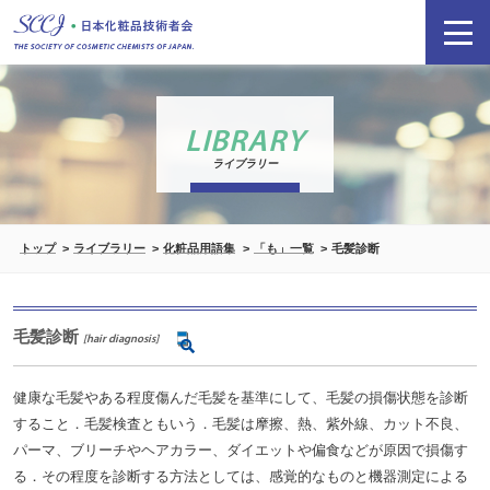
LIBRARY
ライブラリー
トップ
ライブラリー
化粧品用語集
「も」一覧
毛髪診断
毛髪診断
[hair diagnosis]
健康な毛髪やある程度傷んだ毛髪を基準にして、毛髪の損傷状態を診断
すること．毛髪検査ともいう．毛髪は摩擦、熱、紫外線、カット不良、
パーマ、ブリーチやヘアカラー、ダイエットや偏食などが原因で損傷す
る．その程度を診断する方法としては、感覚的なものと機器測定による