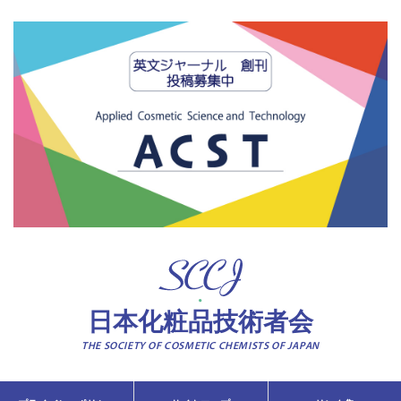
日本化粧品技術者会
THE SOCIETY OF COSMETIC CHEMISTS OF JAPAN