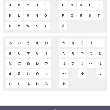
A
B
C
D
E
F
G
H
I
J
K
L
M
N
O
P
Q
R
S
T
U
V
W
X
Y
Z
あ
い
う
え
お
か
き
く
け
こ
さ
し
す
せ
そ
た
ち
つ
て
と
な
に
ぬ
ね
の
は
ひ
ふ
へ
ほ
ま
み
む
め
も
や
ゆ
よ
ら
り
る
れ
ろ
わ