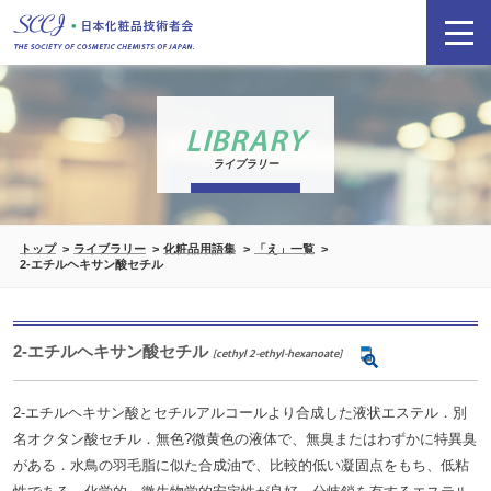
LIBRARY
ライブラリー
トップ
ライブラリー
化粧品用語集
「え」一覧
2-エチルヘキサン酸セチル
2-エチルヘキサン酸セチル
[cethyl 2-ethyl-hexanoate]
2-エチルヘキサン酸とセチルアルコールより合成した液状エステル．別
名オクタン酸セチル．無色?微黄色の液体で、無臭またはわずかに特異臭
がある．水鳥の羽毛脂に似た合成油で、比較的低い凝固点をもち、低粘