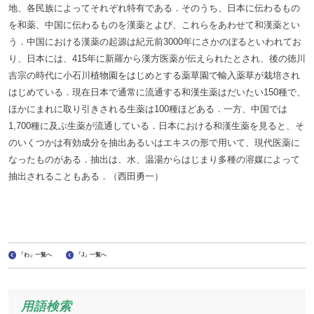
地、各民族によってそれぞれ特有である．そのうち、日本に伝わるもの
を和薬、中国に伝わるものを漢薬とよび、これらをあわせて和漢薬とい
う．中国における漢薬の起源は紀元前3000年にさかのぼるといわれてお
り、日本には、415年に新羅から漢方医薬が伝えられたとされ、後の徳川
吉宗の時代に小石川植物園をはじめとする薬草園で輸入薬草が栽培され
はじめている．現在日本で通常に流通する和漢生薬はだいたい150種で、
ほかにまれに取り引きされる生薬は100種ほどある．一方、中国では
1,700種に及ぶ生薬が流通している．日本における和漢生薬を見ると、そ
のいくつかは有効成分を抽出あるいはエキスの形で用いて、現代医薬に
なったものがある．抽出は、水、温湯からはじまり多種の溶媒によって
抽出されることもある．（西田勇一）
「わ」一覧へ
「J」一覧へ
用語検索