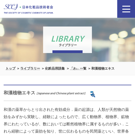
LIBRARY
ライブラリー
トップ
ライブラリー
化粧品用語集
「わ」一覧
和漢植物エキス
和漢植物エキス
[Japanese and Chinese plant extract]
和漢の薬草からとり出された有効成分．薬の起源は、人類が天然物の薬
効をみずから実験し、経験によったもので、広く動物界、植物界、鉱物
界にわたっているが、数においては断然植物界に属するものが多い．こ
れら経験によって薬効を知り、世に伝わるものを民間薬といい、世界各