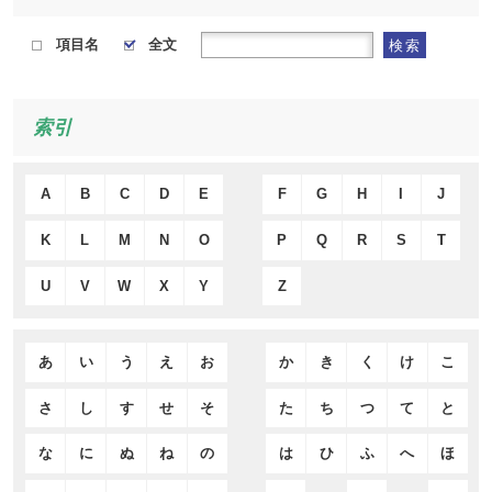
項目名
全文
検索
索引
A
B
C
D
E
F
G
H
I
J
K
L
M
N
O
P
Q
R
S
T
U
V
W
X
Y
Z
あ
い
う
え
お
か
き
く
け
こ
さ
し
す
せ
そ
た
ち
つ
て
と
な
に
ぬ
ね
の
は
ひ
ふ
へ
ほ