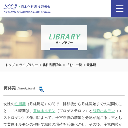
LIBRARY
ライブラリー
トップ
ライブラリー
化粧品用語集
「お」一覧
黄体期
黄体期
[luteal phase]
女性の
性周期
（月経周期）の間で、排卵後から月経開始までの期間のこ
と．この時期は、
黄体ホルモン
（プロゲステロン）と
卵胞ホルモン
（エ
ストロゲン）の作用によって、子宮粘膜の増殖と分泌が起こる．主とし
て黄体ホルモンの作用で粘膜の増殖を活発化させ、その後、子宮内膜が