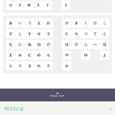
U
V
W
X
Y
Z
あ
い
う
え
お
か
き
く
け
こ
さ
し
す
せ
そ
た
ち
つ
て
と
な
に
ぬ
ね
の
は
ひ
ふ
へ
ほ
ま
み
む
め
も
や
ゆ
よ
ら
り
る
れ
ろ
わ
PAGE TOP
SCCJとは