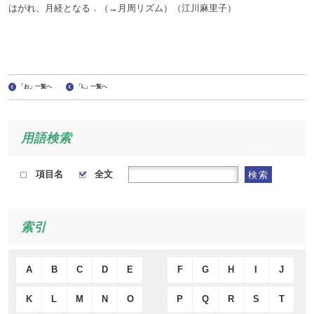
はがれ、月経となる．（→月周リズム）（江川麻里子）
「お」一覧へ
「L」一覧へ
用語検索
項目名
全文
検索
索引
A
B
C
D
E
F
G
H
I
J
K
L
M
N
O
P
Q
R
S
T