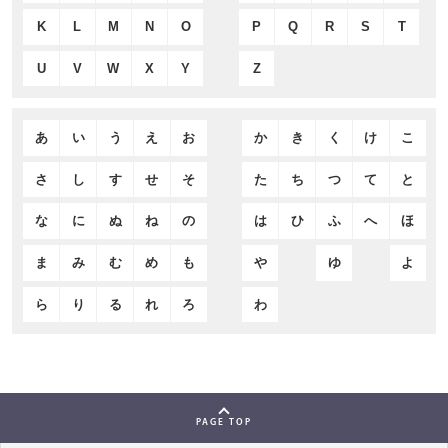
K
L
M
N
O
P
Q
R
S
T
U
V
W
X
Y
Z
あ
い
う
え
お
か
き
く
け
こ
さ
し
す
せ
そ
た
ち
つ
て
と
な
に
ぬ
ね
の
は
ひ
ふ
へ
ほ
ま
み
む
め
も
や
ゆ
よ
ら
り
る
れ
ろ
わ
PAGE TOP