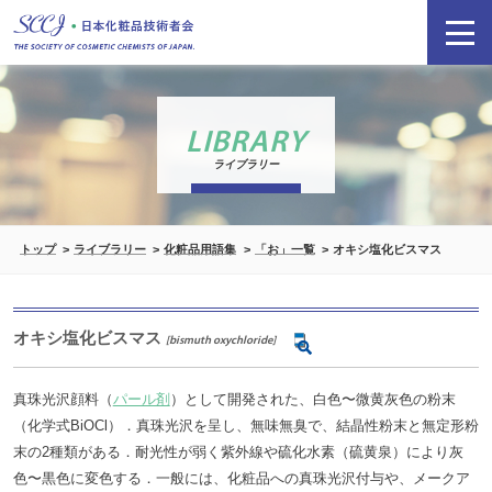
LIBRARY
ライブラリー
トップ
ライブラリー
化粧品用語集
「お」一覧
オキシ塩化ビスマス
オキシ塩化ビスマス
[bismuth oxychloride]
真珠光沢顔料（
パール剤
）として開発された、白色〜微黄灰色の粉末
（化学式BiOCl）．真珠光沢を呈し、無味無臭で、結晶性粉末と無定形粉
末の2種類がある．耐光性が弱く紫外線や硫化水素（硫黄泉）により灰
色〜黒色に変色する．一般には、化粧品への真珠光沢付与や、メークア