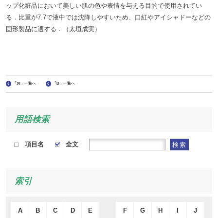
ップ化粧品において美しい肌の色や表情を与える目的で使用されてい
る．比重が7.7で液中では沈降しやすいため、口紅やアイシャドーなどの
固形製品に適する．（太垣成実）
「お」一覧へ
「B」一覧へ
用語検索
項目名
全文
検索
索引
A
B
C
D
E
F
G
H
I
J