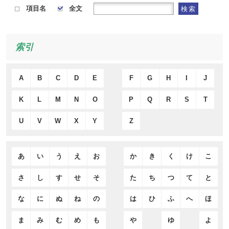
項目名
全文
検索
索引
A
B
C
D
E
F
G
H
I
J
K
L
M
N
O
P
Q
R
S
T
U
V
W
X
Y
Z
あ
い
う
え
お
か
き
く
け
こ
さ
し
す
せ
そ
た
ち
つ
て
と
な
に
ぬ
ね
の
は
ひ
ふ
へ
ほ
ま
み
む
め
も
や
ゆ
よ