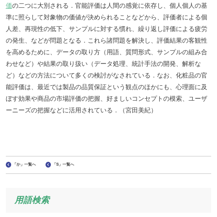
価
の二つに大別される．官能評価は人間の感覚に依存し、個人個人の基
準に照らして対象物の価値が決められることなどから、評価者による個
人差、再現性の低下、サンプルに対する慣れ、繰り返し評価による疲労
の発生、などが問題となる．これら諸問題を解決し、評価結果の客観性
を高めるために、データの取り方（用語、質問形式、サンプルの組み合
わせなど）や結果の取り扱い（データ処理、統計手法の開発、解析な
ど）などの方法について多くの検討がなされている．なお、化粧品の官
能評価は、最近では製品の品質保証という観点のほかにも、心理面に及
ぼす効果や商品の市場評価の把握、好ましいコンセプトの模索、ユーザ
ーニーズの把握などに活用されている．（宮田美紀）
「か」一覧へ
「S」一覧へ
用語検索