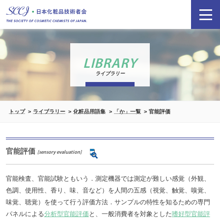
LIBRARY
ライブラリー
トップ
ライブラリー
化粧品用語集
「か」一覧
官能評価
官能評価
[sensory evaluation]
官能検査、官能試験ともいう．測定機器では測定が難しい感覚（外観、
色調、使用性、香り、味、音など）を人間の五感（視覚、触覚、嗅覚、
味覚、聴覚）を使って行う評価方法．サンプルの特性を知るための専門
パネルによる
分析型官能評価
と、一般消費者を対象とした
嗜好型官能評