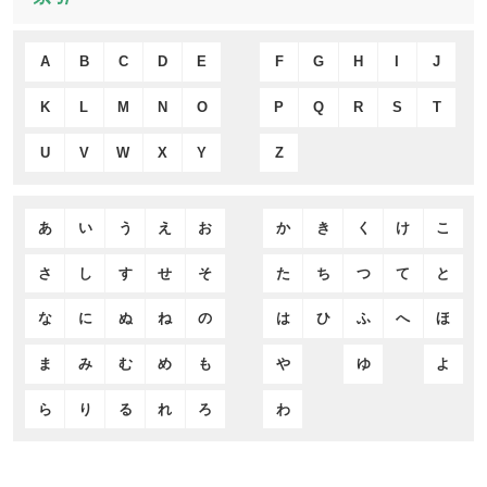
A
B
C
D
E
F
G
H
I
J
K
L
M
N
O
P
Q
R
S
T
U
V
W
X
Y
Z
あ
い
う
え
お
か
き
く
け
こ
さ
し
す
せ
そ
た
ち
つ
て
と
な
に
ぬ
ね
の
は
ひ
ふ
へ
ほ
ま
み
む
め
も
や
ゆ
よ
ら
り
る
れ
ろ
わ