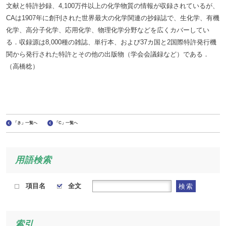
文献と特許抄録、4,100万件以上の化学物質の情報が収録されているが、
CAは1907年に創刊された世界最大の化学関連の抄録誌で、生化学、有機
化学、高分子化学、応用化学、物理化学分野などを広くカバーしてい
る．収録源は8,000種の雑誌、単行本、および37カ国と2国際特許発行機
関から発行された特許とその他の出版物（学会会議録など）である．
（高橋稔）
「き」一覧へ
「C」一覧へ
用語検索
項目名
全文
検索
索引