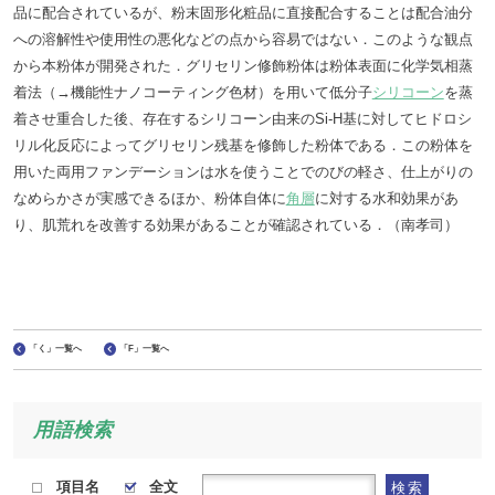
品に配合されているが、粉末固形化粧品に直接配合することは配合油分
への溶解性や使用性の悪化などの点から容易ではない．このような観点
から本粉体が開発された．グリセリン修飾粉体は粉体表面に化学気相蒸
着法（→機能性ナノコーティング色材）を用いて低分子
シリコーン
を蒸
着させ重合した後、存在するシリコーン由来のSi-H基に対してヒドロシ
リル化反応によってグリセリン残基を修飾した粉体である．この粉体を
用いた両用ファンデーションは水を使うことでのびの軽さ、仕上がりの
なめらかさが実感できるほか、粉体自体に
角層
に対する水和効果があ
り、肌荒れを改善する効果があることが確認されている．（南孝司）
「く」一覧へ
「F」一覧へ
用語検索
項目名
全文
検索