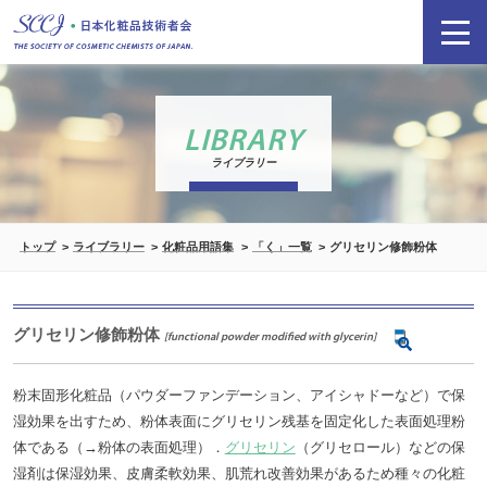
LIBRARY
ライブラリー
トップ
ライブラリー
化粧品用語集
「く」一覧
グリセリン修飾粉体
グリセリン修飾粉体
[functional powder modified with glycerin]
粉末固形化粧品（パウダーファンデーション、アイシャドーなど）で保
湿効果を出すため、粉体表面にグリセリン残基を固定化した表面処理粉
体である（→粉体の表面処理）．
グリセリン
（グリセロール）などの保
湿剤は保湿効果、皮膚柔軟効果、肌荒れ改善効果があるため種々の化粧