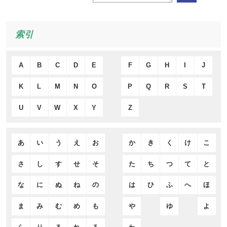
索引
A
B
C
D
E
F
G
H
I
J
K
L
M
N
O
P
Q
R
S
T
U
V
W
X
Y
Z
あ
い
う
え
お
か
き
く
け
こ
さ
し
す
せ
そ
た
ち
つ
て
と
な
に
ぬ
ね
の
は
ひ
ふ
へ
ほ
ま
み
む
め
も
や
ゆ
よ