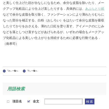
と美しく仕上げた顔が台なしになるため、余分な皮脂を除いたり、メー
クアップ化粧品により仕上げ直したりする．具体的には、
あぶらとり紙
などで余分な皮脂を取り除く、ファンデーションにより薄れたりむらに
なった部分を補正する、白粉（おしろい）をはたいて余分な皮脂を吸収
したりてかりをおさえる、薄れた口紅を塗り直す、アイメークのにじみ
などを落としつけ直すなどがあげられるが、いずれの場合もメークアッ
プ化粧品による美しい仕上がりを持続するために必要な行動である．
（南孝司）
「け」一覧へ
「T」一覧へ
用語検索
項目名
全文
検索