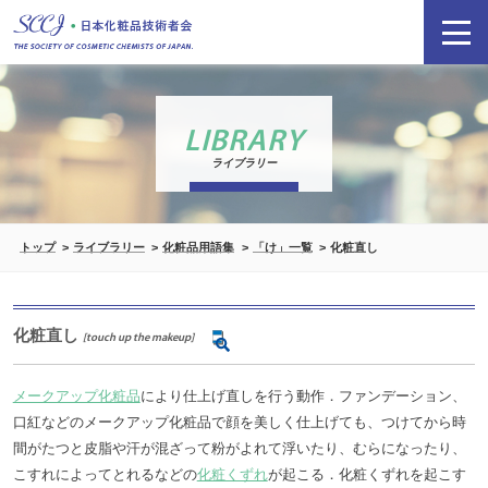
LIBRARY
ライブラリー
トップ
ライブラリー
化粧品用語集
「け」一覧
化粧直し
化粧直し
[touch up the makeup]
メークアップ化粧品
により仕上げ直しを行う動作．ファンデーション、
口紅などのメークアップ化粧品で顔を美しく仕上げても、つけてから時
間がたつと皮脂や汗が混ざって粉がよれて浮いたり、むらになったり、
こすれによってとれるなどの
化粧くずれ
が起こる．化粧くずれを起こす