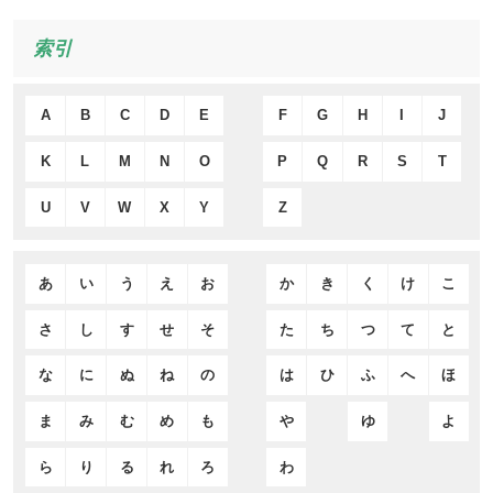
索引
A
B
C
D
E
F
G
H
I
J
K
L
M
N
O
P
Q
R
S
T
U
V
W
X
Y
Z
あ
い
う
え
お
か
き
く
け
こ
さ
し
す
せ
そ
た
ち
つ
て
と
な
に
ぬ
ね
の
は
ひ
ふ
へ
ほ
ま
み
む
め
も
や
ゆ
よ
ら
り
る
れ
ろ
わ