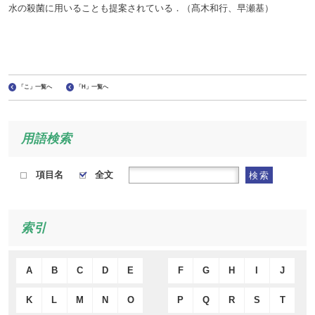
水の殺菌に用いることも提案されている．（髙木和行、早瀬基）
「こ」一覧へ
「H」一覧へ
用語検索
項目名
全文
検索
索引
A
B
C
D
E
F
G
H
I
J
K
L
M
N
O
P
Q
R
S
T