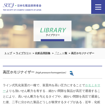
LIBRARY
ライブラリー
トップ
ライブラリー
化粧品用語集
「こ」一覧
高圧ホモジナイザー
高圧ホモジナイザー
[high pressure homogenizer]
ライン式乳化装置の一種で、装置内を高い圧力にすることで
ホモミキサ
ー
よりも強いせん断力を有する．細かい間隙を製品が高圧で通過するこ
とにより、高いせん断力を与えるタイプや、細かい間隙を高圧で通過し
た後、二手に分かれた製品どうしが衝突するタイプがある．近年．化粧