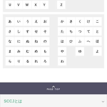
U
V
W
X
Y
Z
あ
い
う
え
お
か
き
く
け
こ
さ
し
す
せ
そ
た
ち
つ
て
と
な
に
ぬ
ね
の
は
ひ
ふ
へ
ほ
ま
み
む
め
も
や
ゆ
よ
ら
り
る
れ
ろ
わ
PAGE TOP
SCCJとは