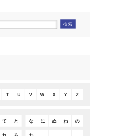
検索
T
U
V
W
X
Y
Z
て
と
な
に
ぬ
ね
の
れ
ろ
わ