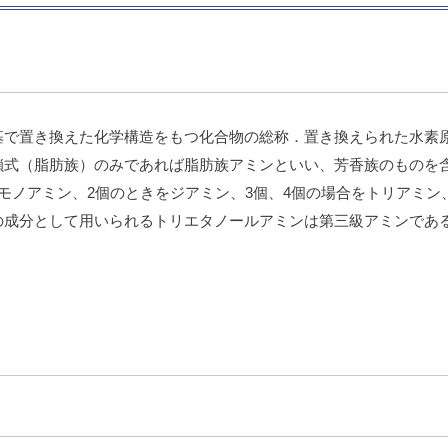
素基で置き換えた化学構造をもつ化合物の総称．置き換えられた水素
鎖式（脂肪族）のみであれば脂肪族アミンといい、芳香族のものを
モノアミン、2個のときをジアミン、3個、4個の場合をトリアミ
の成分として用いられるトリエタノールアミンは第三級アミンであ