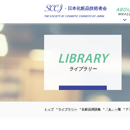
日本化粧品技術者会
ABOU
SCCJと
THE SOCIETY OF COSMETIC CHEMISTS OF JAPAN
LIBRARY
ライブラリー
トップ
ライブラリー
化粧品用語集
「あ」一覧
ア