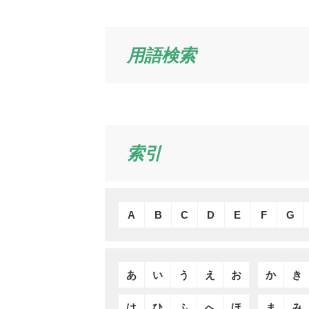
用語検索
索引
A
B
C
D
E
F
G
あ
い
う
え
お
か
き
は
ひ
ふ
へ
ほ
ま
み