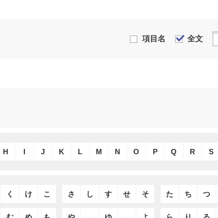
項目名
全文
H
I
J
K
L
M
N
O
P
Q
R
S
く
け
こ
さ
し
す
せ
そ
た
ち
つ
む
め
も
や
ゆ
よ
ら
り
る