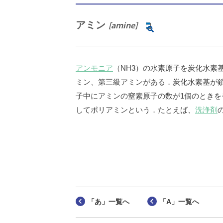
アミン
[amine]
アンモニア
（NH3）の水素原子を炭化水
ミン、第三級アミンがある．炭化水素基が
子中にアミンの窒素原子の数が1個のときを
してポリアミンという．たとえば、
洗浄剤
「あ」一覧へ
「A」一覧へ