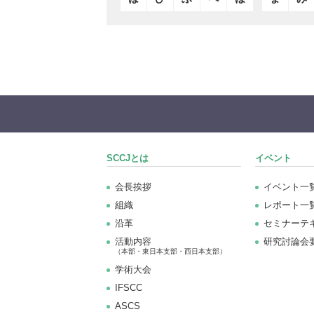
SCCJとは
イベント
会長挨拶
イベント一
組織
レポート一
沿革
セミナーテ
活動内容
研究討論会
（本部・東日本支部・西日本支部）
学術大会
IFSCC
ASCS