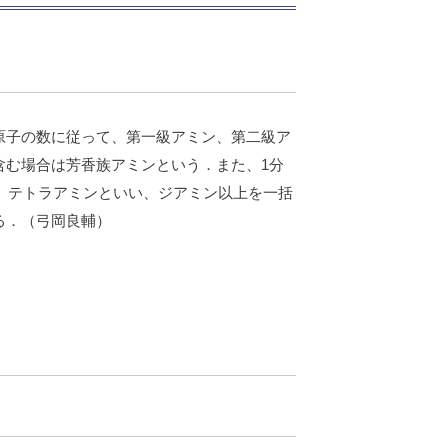
原子の数に従って、第一級アミン、第二級ア
含む場合は芳香族アミンという．また、1分
ン、テトラアミンといい、ジアミン以上を一括
る．（弓岡良輔）