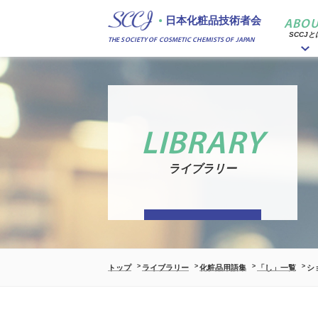
日本化粧品技術者会
ABOU
SCCJと
THE SOCIETY OF COSMETIC CHEMISTS OF JAPAN
LIBRARY
ライブラリー
トップ
ライブラリー
化粧品用語集
「し」一覧
シ