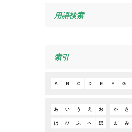
用語検索
索引
A
B
C
D
E
F
G
あ
い
う
え
お
か
き
は
ひ
ふ
へ
ほ
ま
み