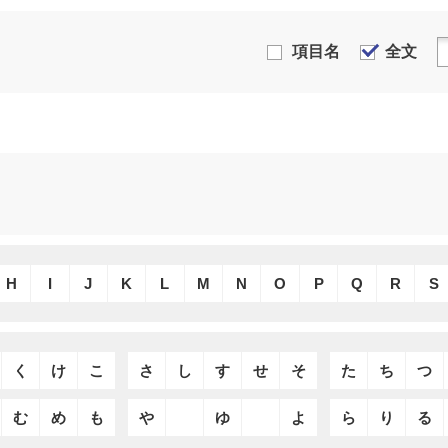
項目名
全文
H
I
J
K
L
M
N
O
P
Q
R
S
く
け
こ
さ
し
す
せ
そ
た
ち
つ
む
め
も
や
ゆ
よ
ら
り
る