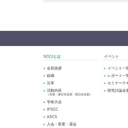
SCCJとは
イベント
会長挨拶
イベント一
組織
レポート一
沿革
セミナーテ
活動内容
研究討論会
（本部・東日本支部・西日本支部）
学術大会
IFSCC
ASCS
⼊会・変更・退会