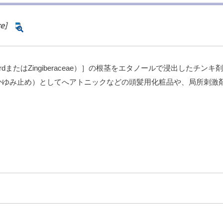
e]
scoe（ZingerdまたはZingiberaceae）］の根茎をエタノールで
かゆみ止め）としてへアトニックなどの頭髪用化粧品や、局所刺激剤