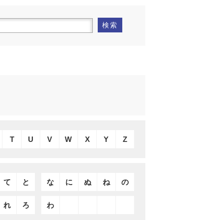
検索
T
U
V
W
X
Y
Z
て
と
な
に
ぬ
ね
の
れ
ろ
わ