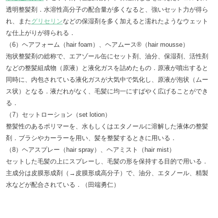
透明整髪剤．水溶性高分子の配合量が多くなると、強いセット力が得ら
れ、また
グリセリン
などの保湿剤を多く加えると濡れたようなウェット
な仕上がりが得られる．
（6）ヘアフォーム（hair foam）、ヘアムース®（hair mousse）
泡状整髪剤の総称で、エアゾール缶にセット剤、油分、保湿剤、活性剤
などの整髪組成物（原液）と液化ガスを詰めたもの．原液が噴出すると
同時に、内包されている液化ガスが大気中で気化し、原液が泡状（ムー
ス状）となる．液だれがなく、毛髪に均一にすばやく広げることができ
る．
（7）セットローション（set lotion）
整髪性のあるポリマーを、水もしくはエタノールに溶解した液体の整髪
剤．ブラシやカーラーを用い、髪を整髪するときに用いる．
（8）ヘアスプレー（hair spray）、ヘアミスト（hair mist）
セットした毛髪の上にスプレーし、毛髪の形を保持する目的で用いる．
主成分は皮膜形成剤（→皮膜形成高分子）で、油分、エタノール、精製
水などが配合されている．（田端勇仁）