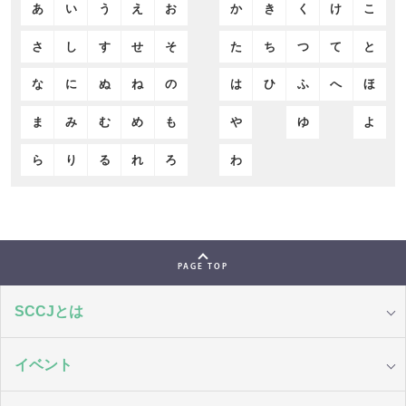
あ
い
う
え
お
か
き
く
け
こ
さ
し
す
せ
そ
た
ち
つ
て
と
な
に
ぬ
ね
の
は
ひ
ふ
へ
ほ
ま
み
む
め
も
や
ゆ
よ
ら
り
る
れ
ろ
わ
PAGE TOP
SCCJとは
イベント