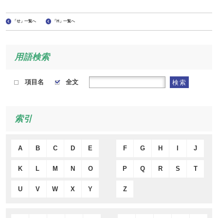
「せ」一覧へ
「H」一覧へ
用語検索
項目名
全文
検索
索引
A
B
C
D
E
F
G
H
I
J
K
L
M
N
O
P
Q
R
S
T
U
V
W
X
Y
Z