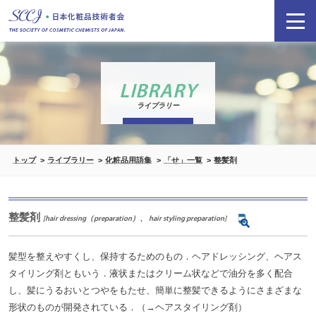
LIBRARY
ライブラリー
トップ
ライブラリー
化粧品用語集
「せ」一覧
整髪剤
整髪剤
[hair dressing（preparation）、 hair styling preparation]
髪型を整えやすくし、保持するためのもの．ヘアドレッシング、ヘアス
タイリング剤ともいう．液状またはクリーム状などで油分を多く配合
し、髪にうるおいとつやをもたせ、簡単に整髪できるようにさまざまな
形状のものが開発されている．（→ヘアスタイリング剤）