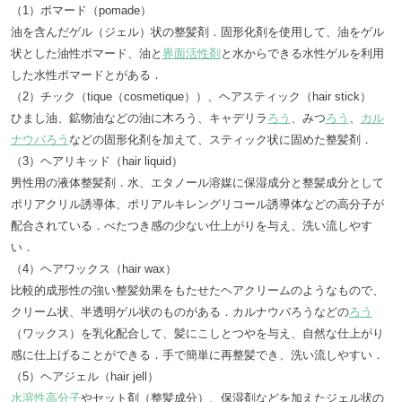
（1）ポマード（pomade）
油を含んだゲル（ジェル）状の整髪剤．固形化剤を使用して、油をゲル
状とした油性ポマード、油と
界面活性剤
と水からできる水性ゲルを利用
した水性ポマードとがある．
（2）チック（tique（cosmetique））、ヘアスティック（hair stick）
ひまし油、鉱物油などの油に木ろう、キャデリラ
ろう
、みつ
ろう
、
カル
ナウバろう
などの固形化剤を加えて、スティック状に固めた整髪剤．
（3）ヘアリキッド（hair liquid）
男性用の液体整髪剤．水、エタノール溶媒に保湿成分と整髪成分として
ポリアクリル誘導体、ポリアルキレングリコール誘導体などの高分子が
配合されている．べたつき感の少ない仕上がりを与え、洗い流しやす
い．
（4）ヘアワックス（hair wax）
比較的成形性の強い整髪効果をもたせたヘアクリームのようなもので、
クリーム状、半透明ゲル状のものがある．カルナウバろうなどの
ろう
（ワックス）を乳化配合して、髪にこしとつやを与え、自然な仕上がり
感に仕上げることができる．手で簡単に再整髪でき、洗い流しやすい．
（5）ヘアジェル（hair jell）
水溶性高分子
やセット剤（整髪成分）、保湿剤などを加えたジェル状の