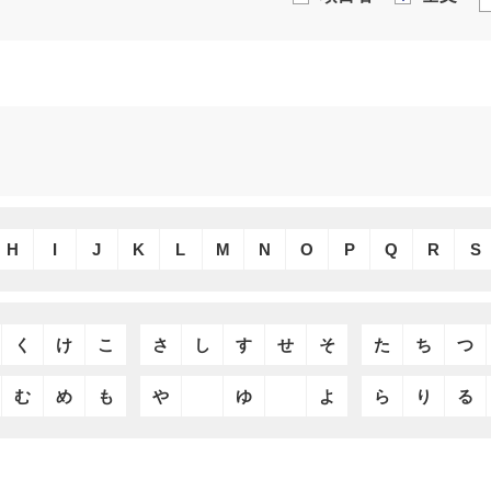
H
I
J
K
L
M
N
O
P
Q
R
S
く
け
こ
さ
し
す
せ
そ
た
ち
つ
む
め
も
や
ゆ
よ
ら
り
る