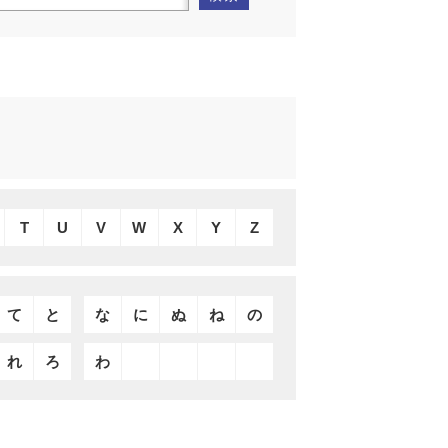
T
U
V
W
X
Y
Z
て
と
な
に
ぬ
ね
の
れ
ろ
わ