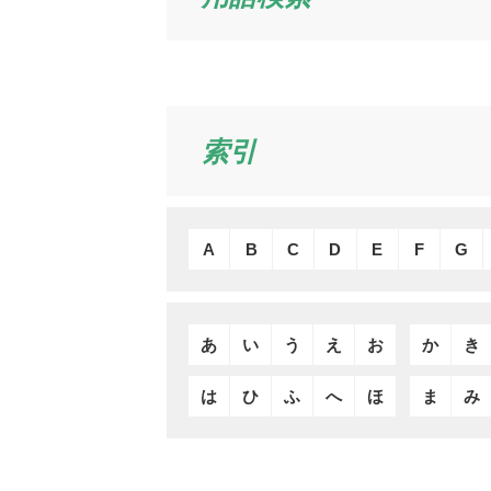
索引
A
B
C
D
E
F
G
あ
い
う
え
お
か
き
は
ひ
ふ
へ
ほ
ま
み