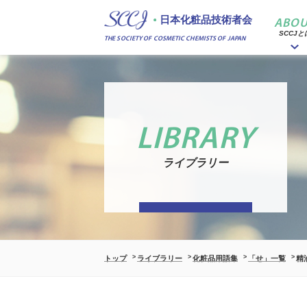
日本化粧品技術者会
ABOU
SCCJと
THE SOCIETY OF COSMETIC CHEMISTS OF JAPAN
LIBRARY
ライブラリー
トップ
ライブラリー
化粧品用語集
「せ」一覧
精