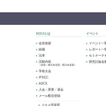
SCCJとは
イベント
会長挨拶
イベント一
組織
レポート一
沿革
セミナーテ
活動内容
研究討論会
（本部・東日本支部・西日本支部）
学術大会
IFSCC
ASCS
⼊会・変更・退会
メール配信登録
コスメ倶楽部