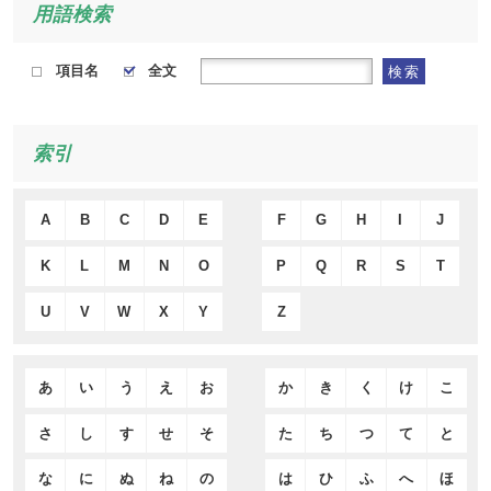
用語検索
項目名
全文
検索
索引
A
B
C
D
E
F
G
H
I
J
K
L
M
N
O
P
Q
R
S
T
U
V
W
X
Y
Z
あ
い
う
え
お
か
き
く
け
こ
さ
し
す
せ
そ
た
ち
つ
て
と
な
に
ぬ
ね
の
は
ひ
ふ
へ
ほ