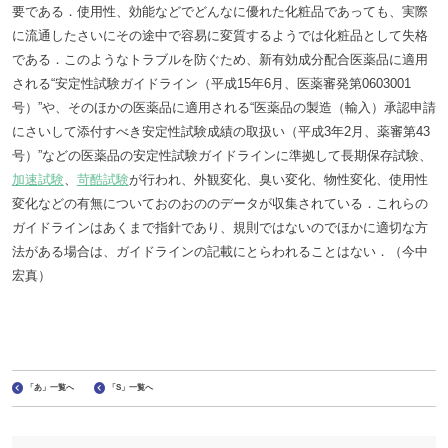
要である．使用性、効能などでどんなに優れた化粧品であっても、実際
に流通したさいにその途中で容易に変質するようでは化粧品として失格
である．このようなトラブルを防ぐため、新有効成分配合医薬品に適用
される“安定性試験ガイドライン（平成15年6月、医薬審発第0603001
号）”や、そのほかの医薬品に適用される“医薬品の製造（輸入）承認申請
にさいして添付すべき安定性試験成績の取扱い（平成3年2月、薬審第43
号）”などの医薬品の安定性試験ガイドラインに準拠して長期保存試験、
加速試験
、
苛酷試験
が行われ、外観変化、臭い変化、物性変化、使用性
変化などの有無についておのおののデータが収集されている．これらの
ガイドラインはあくまで指針であり、規則ではないのでほかに適切な方
法がある場合は、ガイドラインの記載にとらわれることはない．（今中
宏真）
「あ」一覧へ
「S」一覧へ