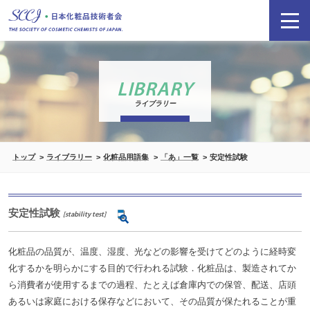
LIBRARY
ライブラリー
トップ
ライブラリー
化粧品用語集
「あ」一覧
安定性試験
安定性試験
[stability test]
化粧品の品質が、温度、湿度、光などの影響を受けてどのように経時変
化するかを明らかにする目的で行われる試験．化粧品は、製造されてか
ら消費者が使用するまでの過程、たとえば倉庫内での保管、配送、店頭
あるいは家庭における保存などにおいて、その品質が保たれることが重