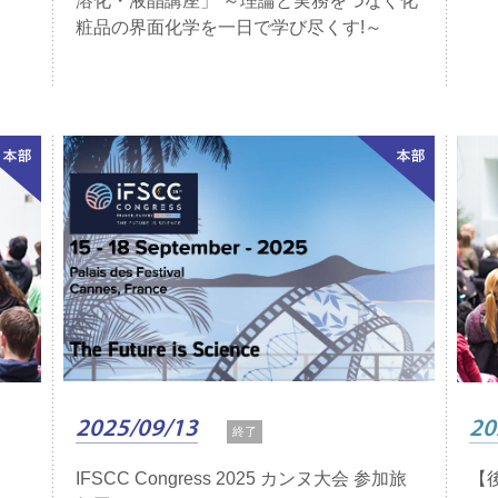
溶化・液晶講座」 ～理論と実務をつなぐ化
粧品の界面化学を一日で学び尽くす!～
2025/09/13
20
終了
IFSCC Congress 2025 カンヌ大会 参加旅
【