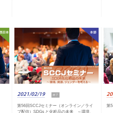
2021/02/19
20
終了
第56回SCCJセミナー（オンライン／ライ
第
ブ配信）SDGs と化粧品の未来 ～環境、