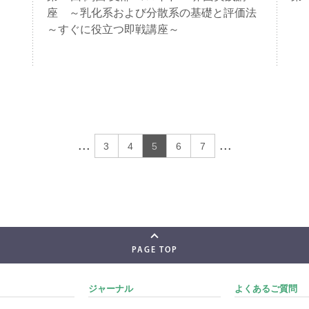
座 ～乳化系および分散系の基礎と評価法
～すぐに役立つ即戦講座～
...
...
3
4
5
6
7
PAGE TOP
ジャーナル
よくあるご質問