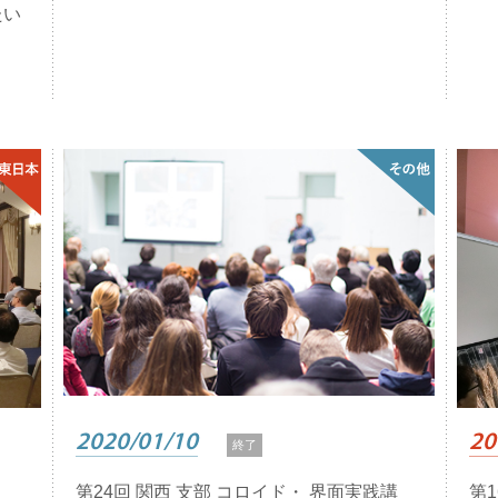
たい
2020/01/10
20
終了
第24回 関西 支部 コロイド・ 界面実践講
第