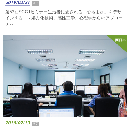
2019/02/21
終了
第53回SCCJセミナー生活者に愛される「心地よさ」をデザ
インする ～処方化技術、感性工学、心理学からのアプロー
チ～
2019/02/19
終了