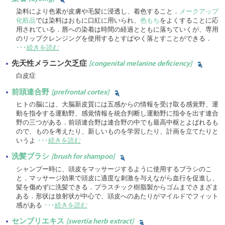
染料により色素が皮膚や毛髪に浸透し、着色すること．
メークアップ
化粧品
では染料はおもに口紅に用いられ、
色もち
をよくすることに応
用されている．唇への染着は時間の経過とともに落ちていくが、専用
のリップクレンジングを使用するとすばやく落とすことができる．
･･･
続きを読む
先天性メラニン欠乏症
[congenital melanine deficiency]
白皮症
前頭連合野
[prefrontal cortex]
ヒトの脳には、大脳新皮質には五感からの情報を受け取る感覚野、運
動を指令する運動野、感覚情報を統合判断し運動野に指令を出す連合
野の三つがある．前頭連合野は連合野の中でも最高中枢とよばれるも
ので、ものを考えたり、新しいものを学習したり、計画を立てたりと
いうよ
･･･
続きを読む
洗髪ブラシ
[brush for shampoo]
シャンプー時に、頭皮をマッサージするように使用するブラシのこ
と．マッサージ効果で頭皮に適度な刺激を与えながら血行を促進し、
髪を傷めずに洗髪できる．プラスチック樹脂製からゴムまでさまざま
ある．形状は放射状が中心で、頭皮へのあたりがマイルドでフィット
感がある
･･･
続きを読む
センブリエキス
[swertia herb extract]