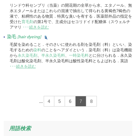
リンドウ科センブリ（当薬）の開花期の全草から水、エタノール、無
水エタノールまたはこれらの混液で抽出して得られる黄褐色?褐色の
液で、粘稠性のある物質．特異な臭いを有する．医薬部外品の指定を
受けた
育毛剤
の第1号で、主成分はセコリドイド配糖体（スウェルチ
アマリ
･･･
続きを読む
染毛
[hair dyeing]
毛髪を染めること．そのさいに使われる剤を染毛剤（料）といい、染
毛するための
染料
のことをヘアダイという．染毛剤（料）は染毛機能
から
永久染毛剤
、
半永久染毛料
、
一時染毛料
とに分けられる．永久染
毛剤は酸化染毛剤、半永久染毛料は酸性染毛料ともよばれる．英語
･･･
続きを読む
...
4
5
6
7
8
用語検索