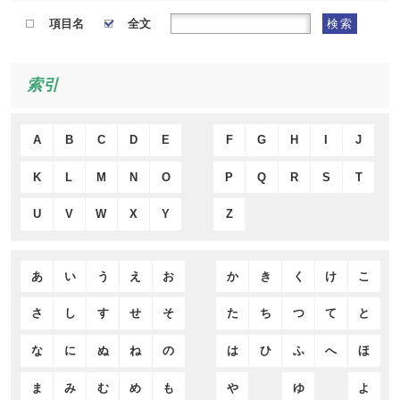
項目名
全文
検索
索引
A
B
C
D
E
F
G
H
I
J
K
L
M
N
O
P
Q
R
S
T
U
V
W
X
Y
Z
あ
い
う
え
お
か
き
く
け
こ
さ
し
す
せ
そ
た
ち
つ
て
と
な
に
ぬ
ね
の
は
ひ
ふ
へ
ほ
ま
み
む
め
も
や
ゆ
よ