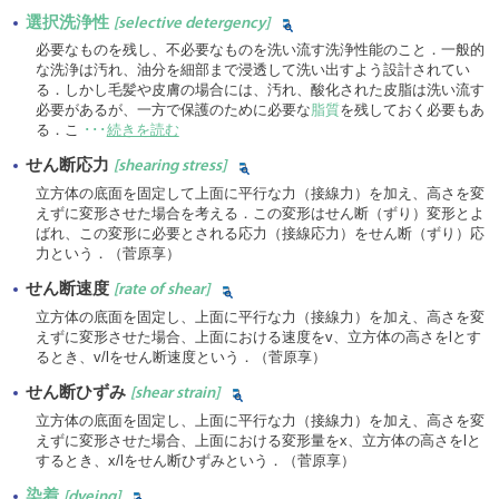
選択洗浄性
[selective detergency]
必要なものを残し、不必要なものを洗い流す洗浄性能のこと．一般的
な洗浄は汚れ、油分を細部まで浸透して洗い出すよう設計されてい
る．しかし毛髪や皮膚の場合には、汚れ、酸化された皮脂は洗い流す
必要があるが、一方で保護のために必要な
脂質
を残しておく必要もあ
る．こ
･･･
続きを読む
せん断応力
[shearing stress]
立方体の底面を固定して上面に平行な力（接線力）を加え、高さを変
えずに変形させた場合を考える．この変形はせん断（ずり）変形とよ
ばれ、この変形に必要とされる応力（接線応力）をせん断（ずり）応
力という．（菅原享）
せん断速度
[rate of shear]
立方体の底面を固定し、上面に平行な力（接線力）を加え、高さを変
えずに変形させた場合、上面における速度をv、立方体の高さをlとす
るとき、v/lをせん断速度という．（菅原享）
せん断ひずみ
[shear strain]
立方体の底面を固定し、上面に平行な力（接線力）を加え、高さを変
えずに変形させた場合、上面における変形量をx、立方体の高さをlと
するとき、x/lをせん断ひずみという．（菅原享）
染着
[dyeing]