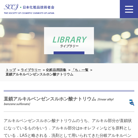
LIBRARY
ライブラリー
トップ
ライブラリー
化粧品用語集
「ち」一覧
直鎖アルキルベンゼンスルホン酸ナトリウム
直鎖アルキルベンゼンスルホン酸ナトリウム
[linear alkyl
benzene sulfonate]
アルキルベンゼンスルホン酸ナトリウムのうち、アルキル部分が直鎖状
になっているものをいう．アルキル部分はα-オレフィンなどを原料とし
ている．LASと略される．洗剤として用いられてきた分岐アルキルベン