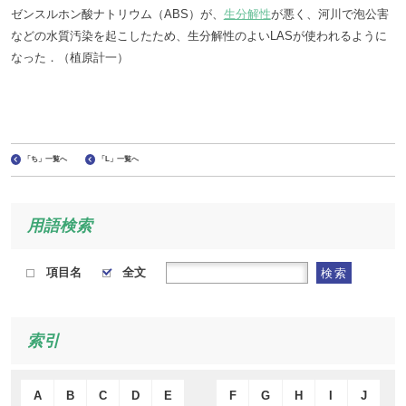
ゼンスルホン酸ナトリウム（ABS）が、
生分解性
が悪く、河川で泡公害
などの水質汚染を起こしたため、生分解性のよいLASが使われるように
なった．（植原計一）
「ち」一覧へ
「L」一覧へ
用語検索
項目名
全文
検索
索引
A
B
C
D
E
F
G
H
I
J