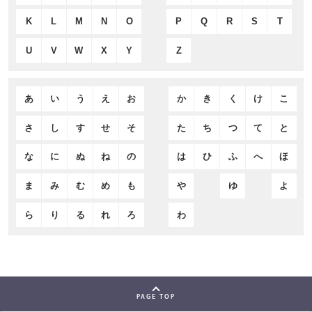
K
L
M
N
O
P
Q
R
S
T
U
V
W
X
Y
Z
あ
い
う
え
お
か
き
く
け
こ
さ
し
す
せ
そ
た
ち
つ
て
と
な
に
ぬ
ね
の
は
ひ
ふ
へ
ほ
ま
み
む
め
も
や
ゆ
よ
ら
り
る
れ
ろ
わ
PAGE TOP