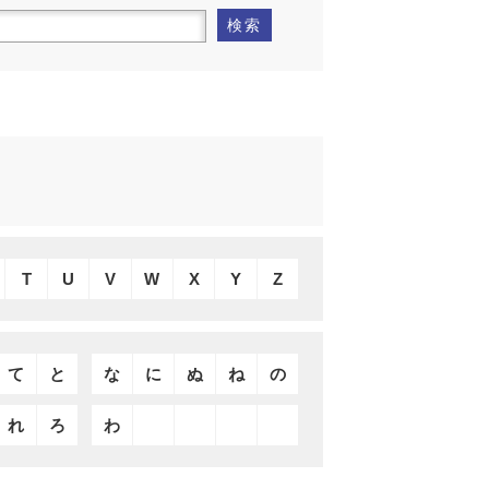
検索
T
U
V
W
X
Y
Z
て
と
な
に
ぬ
ね
の
れ
ろ
わ