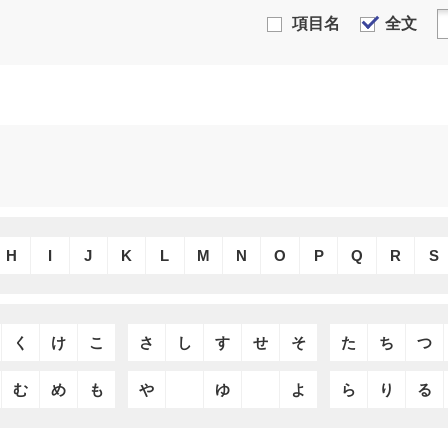
項目名
全文
H
I
J
K
L
M
N
O
P
Q
R
S
く
け
こ
さ
し
す
せ
そ
た
ち
つ
む
め
も
や
ゆ
よ
ら
り
る