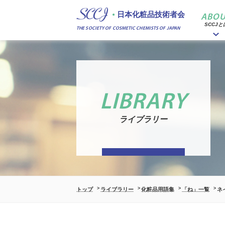
日本化粧品技術者会
ABOU
SCCJと
THE SOCIETY OF COSMETIC CHEMISTS OF JAPAN
LIBRARY
ライブラリー
トップ
ライブラリー
化粧品用語集
「ね」一覧
ネ