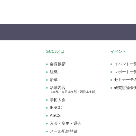
SCCJとは
イベント
会長挨拶
イベント一
組織
レポート一
沿革
セミナーテ
活動内容
研究討論会
（本部・東日本支部・西日本支部）
学術大会
IFSCC
ASCS
⼊会・変更・退会
メール配信登録