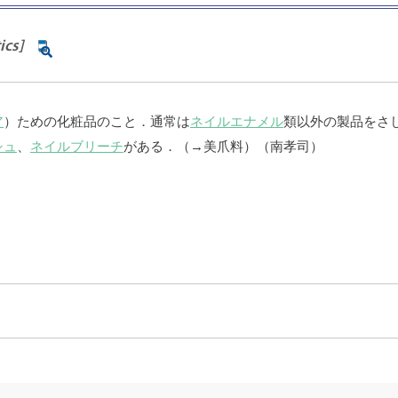
ics]
ア
）ための化粧品のこと．通常は
ネイルエナメル
類以外の製品をさ
シュ
、
ネイルブリーチ
がある．（→美爪料）（南孝司）