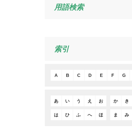
用語検索
索引
A
B
C
D
E
F
G
あ
い
う
え
お
か
き
は
ひ
ふ
へ
ほ
ま
み