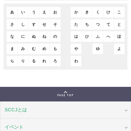
あ
い
う
え
お
か
き
く
け
こ
さ
し
す
せ
そ
た
ち
つ
て
と
な
に
ぬ
ね
の
は
ひ
ふ
へ
ほ
ま
み
む
め
も
や
ゆ
よ
ら
り
る
れ
ろ
わ
PAGE TOP
SCCJとは
イベント