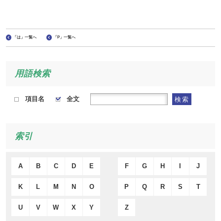
「は」一覧へ
「P」一覧へ
用語検索
項目名
全文
検索
索引
A
B
C
D
E
F
G
H
I
J
K
L
M
N
O
P
Q
R
S
T
U
V
W
X
Y
Z