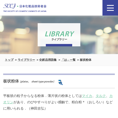
LIBRARY
ライブラリー
トップ
ライブラリー
化粧品用語集
「は」一覧
板状粉体
板状粉体
[plates、 sheet type powder]
平板状の粒子からなる粉体．薄片状の粉体としては
マイカ
、
タルク
、
カ
オリン
があり、のびやすべりがよい感触で、粉白粉＊（おしろい）など
に用いられる．（神田吉弘）