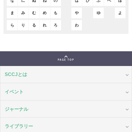
な
に
ぬ
ね
の
は
ひ
ふ
へ
ほ
ま
み
む
め
も
や
ゆ
よ
ら
り
る
れ
ろ
わ
PAGE TOP
SCCJとは
イベント
ジャーナル
ライブラリー