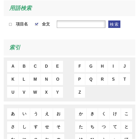
用語検索
項目名
全文
検索
索引
A
B
C
D
E
F
G
H
I
J
K
L
M
N
O
P
Q
R
S
T
U
V
W
X
Y
Z
あ
い
う
え
お
か
き
く
け
こ
さ
し
す
せ
そ
た
ち
つ
て
と