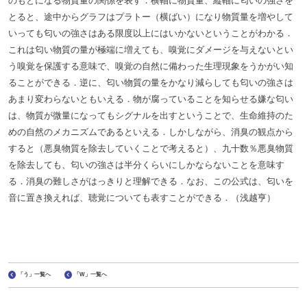
のもとになる物質量の関係を表す．横軸に物質量、縦軸に匂いの強さを
とると、途中からグラフはプラトー（横ばい）になり物質量を増やして
いっても匂いの強さはある限度以上にはいかないということがわかる．
これは匂い物質の量が極端に増えても、嗅覚にダメージを与えないとい
う嗅覚を保護する意味で、嗅覚の自然に備わった生理現象をうかがい知
ることができる．逆に、匂い物質の量をかなり減らしても匂いの強さは
あまり変わらないともいえる．物が腐っていることを知らせる嫌な匂い
は、物質が微量になってもシグナルを出すということで、生命維持のた
めの自然のメカニズムであるといえる．しかしながら、消臭の観点から
すると（悪臭物質を除去していくことで考えると）、九十数％悪臭物質
を除去しても、匂いの強さは半分くらいにしかならないことを意味す
る．消臭の難しさがはっきりと理解できる．なお、この公式は、匂いを
音に置き換えれば、聴覚についても表すことができる．（浅越亨）
「う」一覧へ
「W」一覧へ