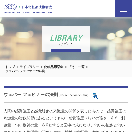
LIBRARY
ライブラリー
トップ
ライブラリー
化粧品用語集
「う」一覧
ウェバー-フェヒナーの法則
ウェバー-フェヒナーの法則
[Weber-Fechner's law]
人間の感覚強度と感覚対象の刺激量の関係を表したもので、感覚強度は
刺激量の対数関係にあるというもの．感覚強度（匂いの強さ）をY、刺
激量（匂い物質の量）をXとすると図中の式になり、匂いの強さと匂い