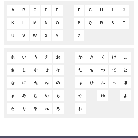
A
B
C
D
E
F
G
H
I
J
K
L
M
N
O
P
Q
R
S
T
U
V
W
X
Y
Z
あ
い
う
え
お
か
き
く
け
こ
さ
し
す
せ
そ
た
ち
つ
て
と
な
に
ぬ
ね
の
は
ひ
ふ
へ
ほ
ま
み
む
め
も
や
ゆ
よ
ら
り
る
れ
ろ
わ