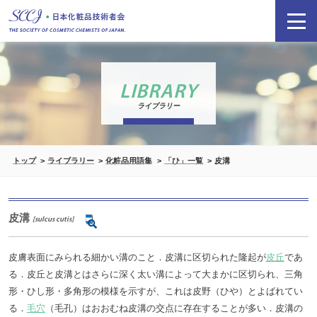
LIBRARY
ライブラリー
トップ
ライブラリー
化粧品用語集
「ひ」一覧
皮溝
皮溝
[sulcus cutis]
皮膚表面にみられる細かい溝のこと．皮溝に区切られた隆起が
皮丘
であ
る．皮丘と皮溝とはさらに深く太い溝によって大まかに区切られ、三角
形・ひし形・多角形の模様を示すが、これは皮野（ひや）とよばれてい
る．
毛穴
（毛孔）はおおむね皮溝の交点に存在することが多い．皮溝の