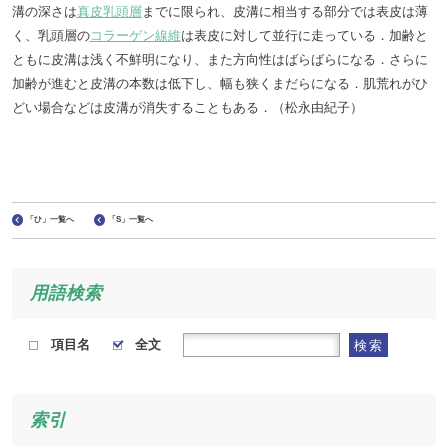
溝の深さは
真皮乳頭層
までに限られ、皮溝に相当する部分では表皮は薄
く、乳頭層の
コラーゲン線維
は表皮に対して並行に走っている．加齢と
ともに皮溝は浅く不鮮明になり、また方向性はばらばらになる．さらに
加齢が進むと皮溝の本数は低下し、幅も狭くまだらになる．肌荒れがひ
どい場合などは皮溝が消失することもある．（松永由紀子）
「ひ」一覧へ
「S」一覧へ
用語検索
項目名
全文
検索
索引