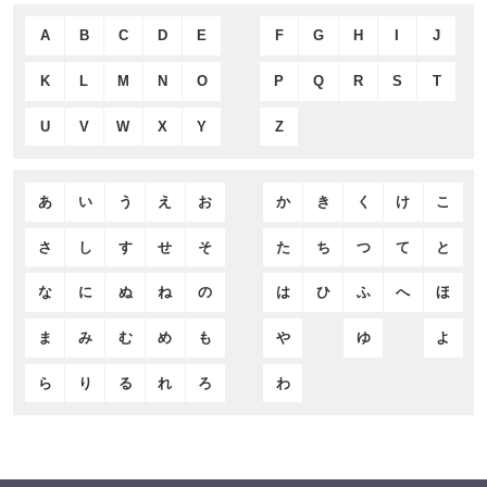
A
B
C
D
E
F
G
H
I
J
K
L
M
N
O
P
Q
R
S
T
U
V
W
X
Y
Z
あ
い
う
え
お
か
き
く
け
こ
さ
し
す
せ
そ
た
ち
つ
て
と
な
に
ぬ
ね
の
は
ひ
ふ
へ
ほ
ま
み
む
め
も
や
ゆ
よ
ら
り
る
れ
ろ
わ