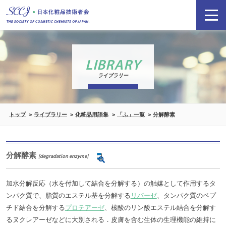
LIBRARY
ライブラリー
トップ
ライブラリー
化粧品用語集
「ふ」一覧
分解酵素
分解酵素
[degradation enzyme]
加水分解反応（水を付加して結合を分解する）の触媒として作用するタ
ンパク質で、脂質のエステル基を分解する
リパーゼ
、タンパク質のペプ
チド結合を分解する
プロテアーゼ
、核酸のリン酸エステル結合を分解す
るヌクレアーゼなどに大別される．皮膚を含む生体の生理機能の維持に