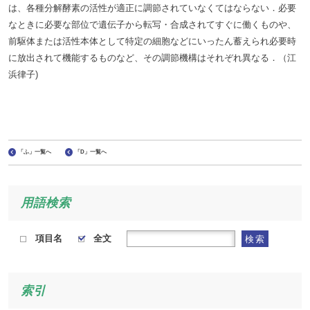
は、各種分解酵素の活性が適正に調節されていなくてはならない．必要
なときに必要な部位で遺伝子から転写・合成されてすぐに働くものや、
前駆体または活性本体として特定の細胞などにいったん蓄えられ必要時
に放出されて機能するものなど、その調節機構はそれぞれ異なる．（江
浜律子)
「ふ」一覧へ
「D」一覧へ
用語検索
項目名
全文
検索
索引