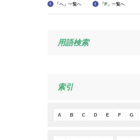
「へ」一覧へ
「P」一覧へ
用語検索
索引
A
B
C
D
E
F
G