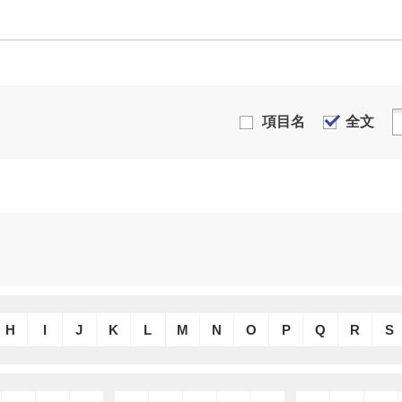
項目名
全文
H
I
J
K
L
M
N
O
P
Q
R
S