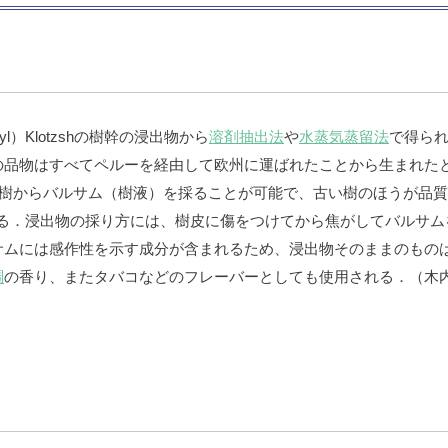
Royl）Klotzshの樹幹の浸出物から
溶剤抽出法
や
水蒸気蒸留法
で得ら
品物はすべてペルーを経由して欧州に運ばれたことから生まれたと
の樹からバルサム（樹液）を採ることが可能で、古い樹のほうが品
できる．浸出物の採り方には、樹皮に傷をつけてから焦がしてバルサ
サムには感作性を示す成分が含まれるため、浸出物そのままのもの
調
の香り、またタバコなどのフレーバーとしても使用される．（木