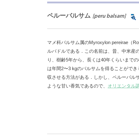
ペルーバルサム
[peru balsam]
マメ科バルサム属のMyroxylon pereirae（
ルバドルである．この名前は、昔、中米産の
り、樹齢5年から、長くは40年くらいまで
は年間2〜3 kgのバルサムを得ることが
収させる方法がある．しかし、ペルーバル
ような甘い香気であるので、
オリエンタル