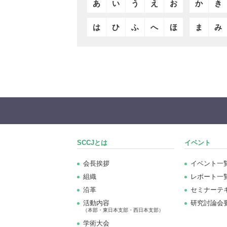
あ
い
う
え
お
か
き
は
ひ
ふ
へ
ほ
ま
み
SCCJとは
イベント
会長挨拶
イベント一
組織
レポート一
沿革
セミナーテ
活動内容
研究討論会
（本部・東日本支部・西日本支部）
学術大会