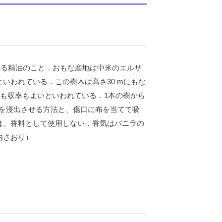
れる精油のこと．おもな産地は中米のエルサ
いわれている．この樹木は高さ30 mにもな
質も収率もよいといわれている．1本の樹から
ムを浸出させる方法と、傷口に布を当てて吸
は、香料として使用しない．香気はバニラの
内さおり）