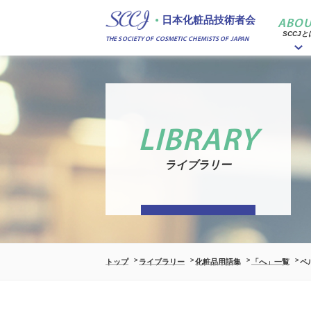
日本化粧品技術者会
ABOU
SCCJと
THE SOCIETY OF COSMETIC CHEMISTS OF JAPAN
LIBRARY
ライブラリー
トップ
ライブラリー
化粧品用語集
「へ」一覧
ペ