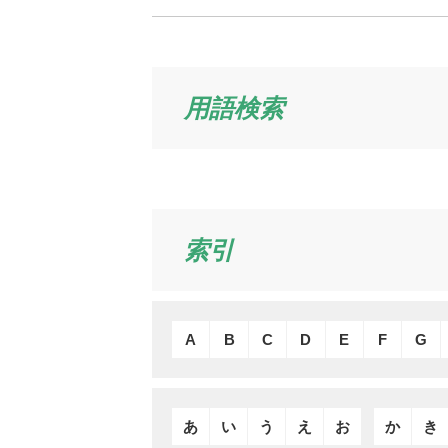
用語検索
索引
A
B
C
D
E
F
G
あ
い
う
え
お
か
き