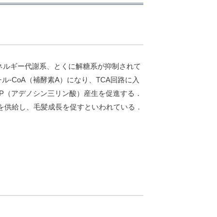
ネルギー代謝系、とくに解糖系が抑制されて
-CoA（補酵素A）になり、TCA回路に入
TP（アデノシン三リン酸）産生を促進する．
を供給し、毛髪成長を促すといわれている．