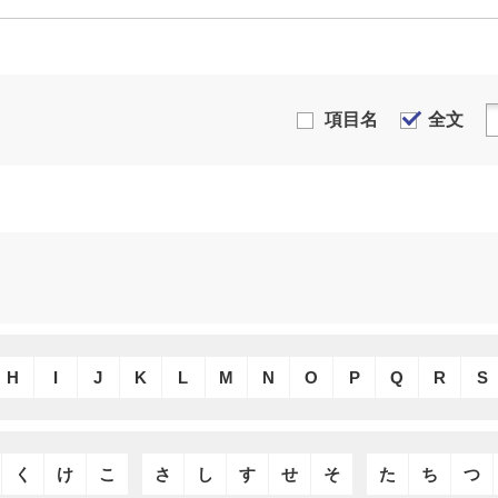
項目名
全文
H
I
J
K
L
M
N
O
P
Q
R
S
く
け
こ
さ
し
す
せ
そ
た
ち
つ