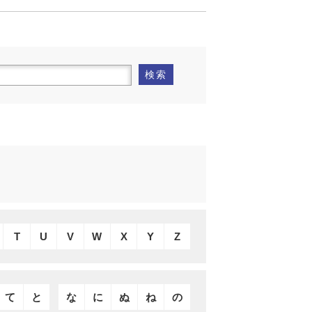
検索
T
U
V
W
X
Y
Z
て
と
な
に
ぬ
ね
の