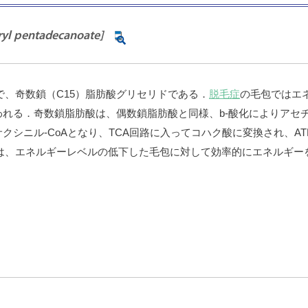
ryl pentadecanoate]
で、奇数鎖（C15）脂肪酸グリセリドである．
脱毛症
の毛包ではエ
れる．奇数鎖脂肪酸は、偶数鎖脂肪酸と同様、b-酸化によりアセチル
クシニル-CoAとなり、TCA回路に入ってコハク酸に変換され、A
Gは、エネルギーレベルの低下した毛包に対して効率的にエネルギー