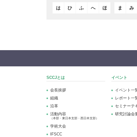
は
ひ
ふ
へ
ほ
ま
み
SCCJとは
イベント
会長挨拶
イベント一
組織
レポート一
沿革
セミナーテ
活動内容
研究討論会
（本部・東日本支部・西日本支部）
学術大会
IFSCC