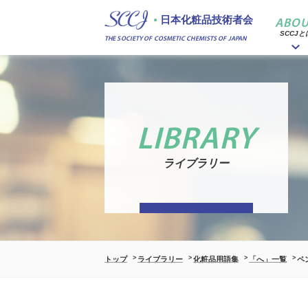
日本化粧品技術者会
ABOU
SCCJと
THE SOCIETY OF COSMETIC CHEMISTS OF JAPAN
LIBRARY
ライブラリー
トップ
ライブラリー
化粧品用語集
「へ」一覧
ペ