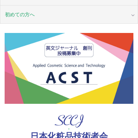
初めての方へ
日本化粧品技術者会