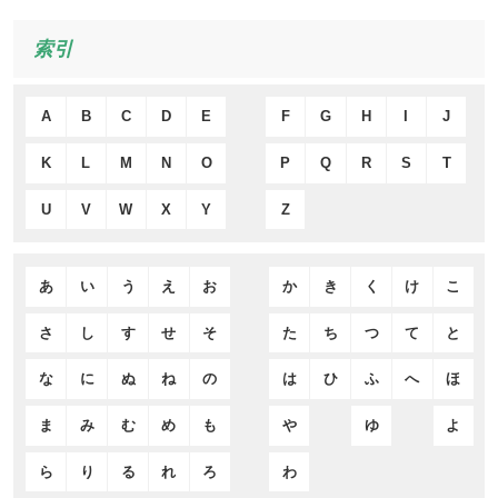
索引
A
B
C
D
E
F
G
H
I
J
K
L
M
N
O
P
Q
R
S
T
U
V
W
X
Y
Z
あ
い
う
え
お
か
き
く
け
こ
さ
し
す
せ
そ
た
ち
つ
て
と
な
に
ぬ
ね
の
は
ひ
ふ
へ
ほ
ま
み
む
め
も
や
ゆ
よ
ら
り
る
れ
ろ
わ