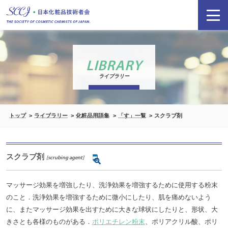
LIBRARY
ライブラリー
トップ
ライブラリー
化粧品用語集
「す」一覧
スクラブ剤
スクラブ剤
[scrubing agent]
マッサージ効果を増強したり、洗浄効果を増強するために使用する粉末
のこと．洗浄効果を増強するために微小にしたり、肌を痛めないよう
に、またマッサージ効果を出すために大きな球状にしたりと、形状、大
きさとも各様のものがある．
ポリエチレン粉末
、ポリアクリル酸、ポリ