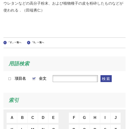
ウレタンなどの高分子粉末、および植物種子の皮を粉砕したものなどが
使われる．（田端勇仁）
「す」一覧へ
「S」一覧へ
用語検索
項目名
全文
検索
索引
A
B
C
D
E
F
G
H
I
J