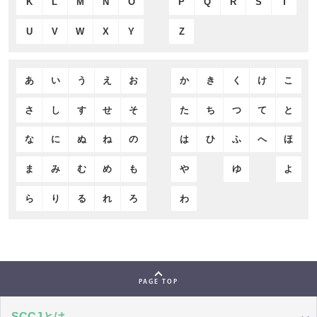
K
L
M
N
O
P
Q
R
S
T
U
V
W
X
Y
Z
あ
い
う
え
お
か
き
く
け
こ
さ
し
す
せ
そ
た
ち
つ
て
と
な
に
ぬ
ね
の
は
ひ
ふ
へ
ほ
ま
み
む
め
も
や
ゆ
よ
ら
り
る
れ
ろ
わ
PAGE TOP
SCCJとは