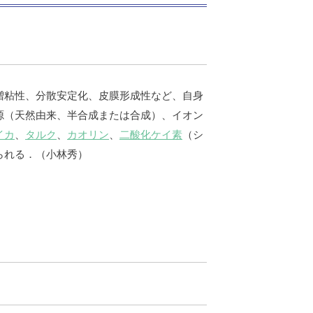
増粘性、分散安定化、皮膜形成性など、自身
源（天然由来、半合成または合成）、イオン
イカ
、
タルク
、
カオリン
、
二酸化ケイ素
（シ
られる．（小林秀）