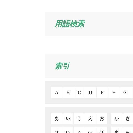
用語検索
索引
A
B
C
D
E
F
G
あ
い
う
え
お
か
き
は
ひ
ふ
へ
ほ
ま
み