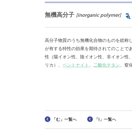
無機高分子
[inorganic polymer]
高分子物質のうち無機化合物のものを総称
が有する特性の効果を期待されてのことで
性（陽イオン性、陰イオン性、非イオン性
リカ）、
ベントナイト
、
二酸化チタン
、窒
「む」一覧へ
「I」一覧へ