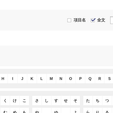
項目名
全文
H
I
J
K
L
M
N
O
P
Q
R
S
く
け
こ
さ
し
す
せ
そ
た
ち
つ
む
め
も
や
ゆ
よ
ら
り
る