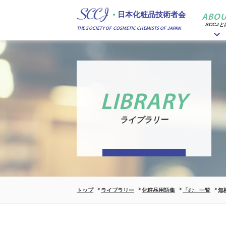
日本化粧品技術者会
ABOU
SCCJと
THE SOCIETY OF COSMETIC CHEMISTS OF JAPAN
LIBRARY
ライブラリー
トップ
ライブラリー
化粧品用語集
「む」一覧
無