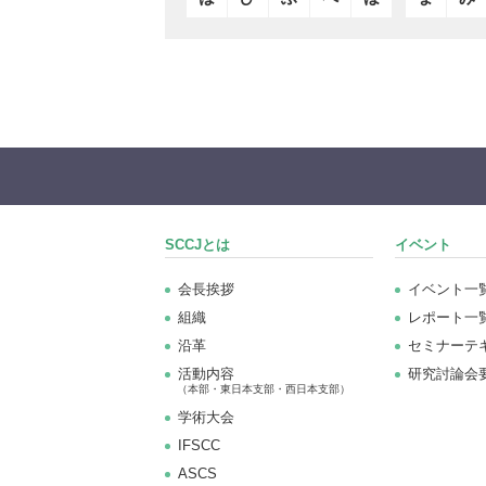
SCCJとは
イベント
会長挨拶
イベント一
組織
レポート一
沿革
セミナーテ
活動内容
研究討論会
（本部・東日本支部・西日本支部）
学術大会
IFSCC
ASCS