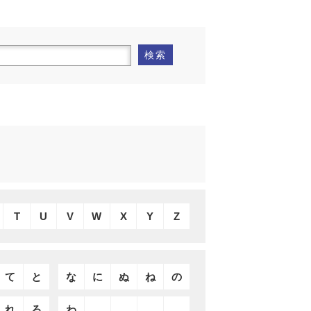
検索
T
U
V
W
X
Y
Z
て
と
な
に
ぬ
ね
の
れ
ろ
わ